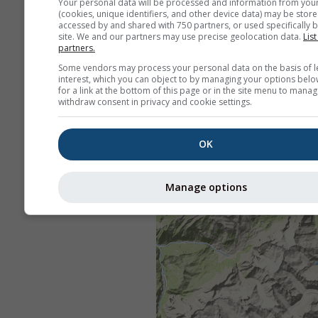
Your personal data will be processed and information from you
(cookies, unique identifiers, and other device data) may be store
accessed by and shared with 750 partners, or used specifically b
site. We and our partners may use precise geolocation data.
List
partners.
Some vendors may process your personal data on the basis of l
interest, which you can object to by managing your options belo
for a link at the bottom of this page or in the site menu to manag
withdraw consent in privacy and cookie settings.
OK
Manage options