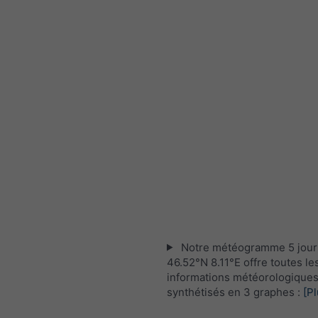
Notre météogramme 5 jour
46.52°N 8.11°E offre toutes le
informations météorologique
synthétisés en 3 graphes :
[Pl