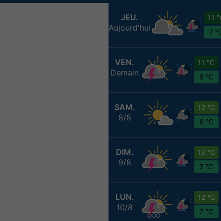
JEU.
11 
Aujourd'hui
7 °
VEN.
11 °C
Demain
6 °C
SAM.
12 °C
8/8
6 °C
DIM.
13 °C
9/8
7 °C
LUN.
12 °C
10/8
7 °C