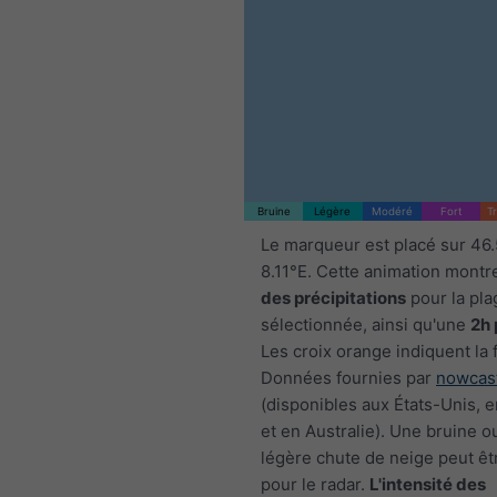
Bruine
Légère
Modéré
Fort
T
Le marqueur est placé sur 46
8.11°E. Cette animation montr
des précipitations
pour la pla
sélectionnée, ainsi qu'une
2h 
Les croix orange indiquent la 
Données fournies par
nowcas
(disponibles aux États-Unis, 
et en Australie). Une bruine o
légère chute de neige peut êtr
pour le radar.
L'intensité des