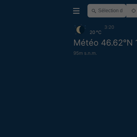
3:20
20 °C
Météo 46.62°N 
95m s.n.m.