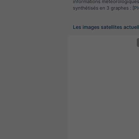
informations météorologique
synthétisés en 3 graphes :
[Pl
Les images satellites actuel