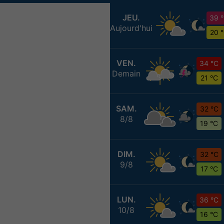
JEU.
39 
Aujourd'hui
20 
VEN.
34 °C
Demain
21 °C
SAM.
32 °C
8/8
19 °C
DIM.
32 °C
9/8
17 °C
LUN.
36 °C
10/8
16 °C