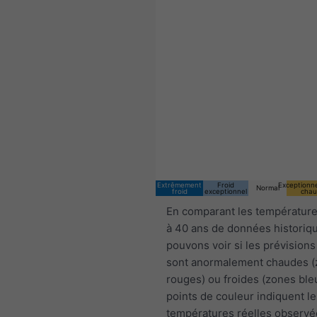
Extrêmement
Froid
Exceptionn
Normal
froid
exceptionnel
chau
En comparant les température
à 40 ans de données historiq
pouvons voir si les prévisions
sont anormalement chaudes 
rouges) ou froides (zones ble
points de couleur indiquent le
températures réelles observé