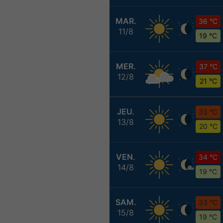
MAR.
36 °C
11/8
19 °C
MER.
37 °C
12/8
21 °C
JEU.
33 °C
13/8
20 °C
VEN.
34 °C
14/8
19 °C
SAM.
33 °C
15/8
19 °C