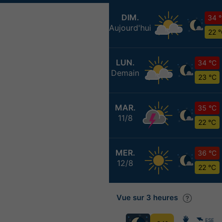
DIM.
34 
Aujourd'hui
22 
LUN.
34 °C
Demain
23 °C
MAR.
35 °C
11/8
22 °C
MER.
36 °C
12/8
22 °C
Vue sur 3 heures
ESE