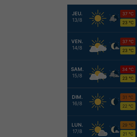
JEU.
37 °C
13/8
23 °C
VEN.
37 °C
14/8
23 °C
SAM.
34 °C
15/8
23 °C
DIM.
31 °C
16/8
22 °C
LUN.
29 °C
17/8
21 °C