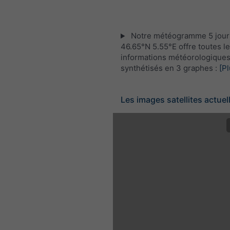
Notre météogramme 5 jour
46.65°N 5.55°E offre toutes l
informations météorologique
synthétisés en 3 graphes :
[Pl
Les images satellites actuel