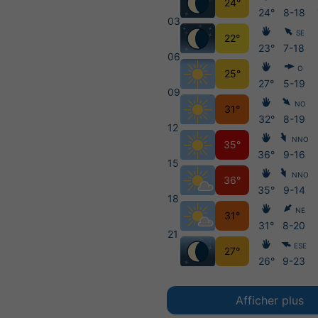
24°
24°
8-18
03
SE
22°
23°
7-18
06
O
25°
27°
5-19
09
NO
31°
32°
8-19
12
NNO
35°
36°
9-16
15
NNO
36°
35°
9-14
18
NE
31°
31°
8-20
21
ESE
27°
26°
9-23
Afficher plus