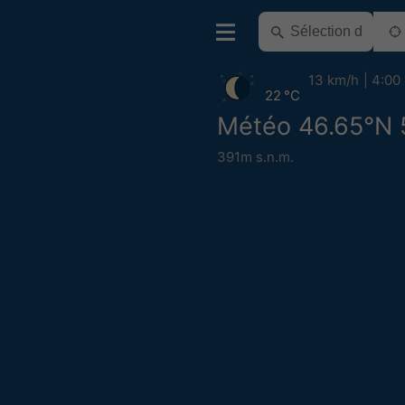
13 km/h
4:00
22 °C
Météo 46.65°N 
391m s.n.m.