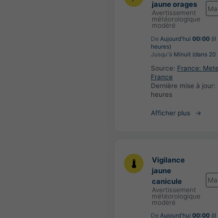
jaune orages
Ma
Avertissement
météorologique
modéré
De
Aujourd'hui
00:00
(il
heures)
Jusqu'à
Minuit (dans 20 
Source:
France: Met
France
Dernière mise à jour:
heures
Afficher plus
Vigilance
jaune
Ma
canicule
Avertissement
météorologique
modéré
De
Aujourd'hui
00:00
(il