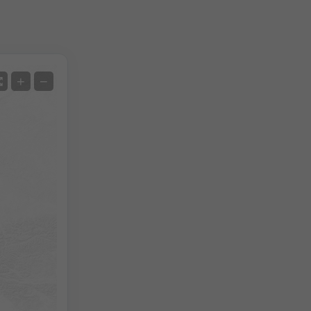
Satellite
+
−
Sans radar
Avec radar
Température mesurée
Précipitations mesurées
Screenshot
©