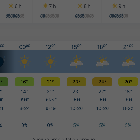
6 h
7 h
8 h
9 h
00
09
00
12
00
15
00
18
00
21
00
°
16°
21°
23°
24°
20°
°
14°
21°
23°
22°
18°
NE
NE
NNE
N
N
N
21
8-24
9-19
10-26
10-26
8-22
-
-
-
-
-
%
0%
0%
5%
5%
5%
Aucune précipitation prévue