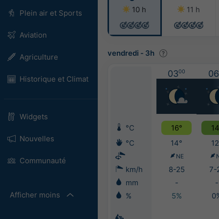
10 h
11 h
Plein air et Sports
Aviation
vendredi
-
3h
Agriculture
03
00
06
Historique et Climat
Widgets
°C
16°
14
Nouvelles
°C
14°
12
NE
Communauté
km/h
8-25
7-
mm
-
-
Afficher moins
%
5%
0