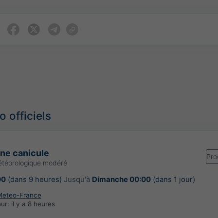
 officiels
une canicule
Pro
étéorologique modéré
00
(dans 9 heures)
Jusqu'à
Dimanche 00:00
(dans 1 jour)
Meteo-France
our:
il y a 8 heures