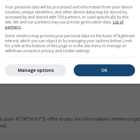
Your personal data will be processed and information from your device
(cookies, unique identifiers, and other device data) may be stored by,
accessed by and shared with 750 partners, or used specifically by this
site. We and our partners may use precise geolocation data.
List of
partners.
Some vendors may process your personal data on the basis of legitimate
interest, which you can object to by managing your options below. Look
for a link at the bottom of this page or in the site menu to manage or
withdraw consent in privacy and cookie settings.
Manage options
OK
pour 47.08°N 6.7°E offre toutes les informations météorologi
lus]