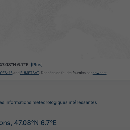
47.08°N 6.7°E
.
[Plus]
GOES-16
and
EUMETSAT
. Données de foudre fournies par
nowcast
.
es informations météorologiques intéressantes
ions, 47.08°N 6.7°E