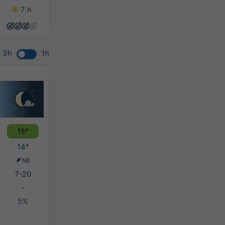
7 h
14 h
12 h
7 h
3h
1h
15°
14°
NE
7-20
-
5%