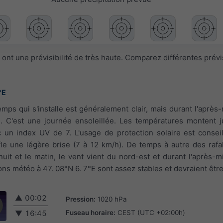
ont une prévisibilité de très haute. Comparez différentes prév
°E
temps qui s'installe est généralement clair, mais durant l'après
 C'est une journée ensoleillée. Les températures montent j
c un index UV de 7. L'usage de protection solaire est conseil
ffle une légère brise (7 à 12 km/h). De temps à autre des raf
nuit et le matin, le vent vient du nord-est et durant l'après-mi
ons météo à 47. 08°N 6. 7°E sont assez stables et devraient être
▲
00:02
Pression:
1020 hPa
Fuseau horaire:
CEST (UTC +02:00h)
▼
16:45