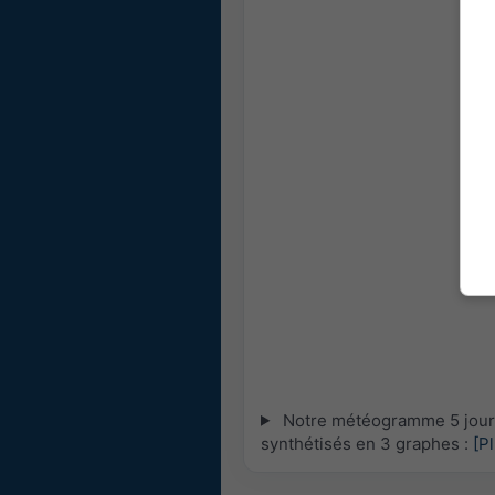
Notre météogramme 5 jours 
synthétisés en 3 graphes :
[P