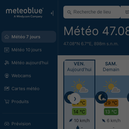
Météo 47.0
Météo 7 jours
47.08°N 6.7°E,
898m s.n.m.
Météo 10 jours
Météo aujourd'hui
VEN.
SAM.
Aujourd'hui
Demain
Webcams
Cartes météo
❯
Produits
24 °C
29 °C
14 °C
13 °C
10 km/h
6 km/h
Prévision
-
-