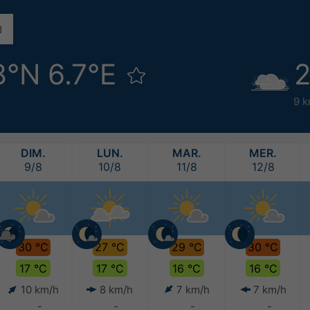
8°N 6.7°E
2
9 k
DIM.
LUN.
MAR.
MER.
9/8
10/8
11/8
12/8
30 °C
27 °C
29 °C
30 °C
17 °C
17 °C
16 °C
16 °C
10 km/h
8 km/h
7 km/h
7 km/h
-
-
-
-