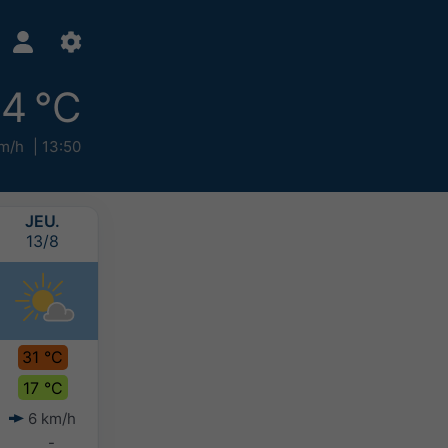
4 °C
m/h
13:50
JEU.
VEN.
SAM.
DIM.
13/8
14/8
15/8
16/8
31 °C
31 °C
29 °C
26 °C
17 °C
19 °C
18 °C
17 °C
6 km/h
7 km/h
6 km/h
7 km/h
-
-
-
-