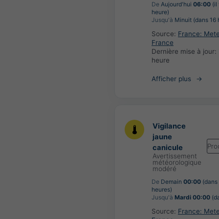
De
Aujourd'hui
06:00
(il
heure)
Jusqu'à
Minuit (dans 16 
Source:
France: Met
France
Dernière mise à jour:
heure
Afficher plus
Vigilance
jaune
Pro
canicule
Avertissement
météorologique
modéré
De
Demain
00:00
(dans
heures)
Jusqu'à
Mardi 00:00
(da
Source:
France: Met