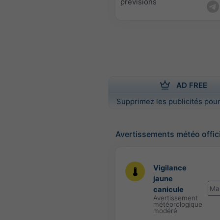
prévisions
AD FREE
Supprimez les publicités pour
Avertissements météo offic
Vigilance
jaune
Ma
canicule
Avertissement
météorologique
modéré