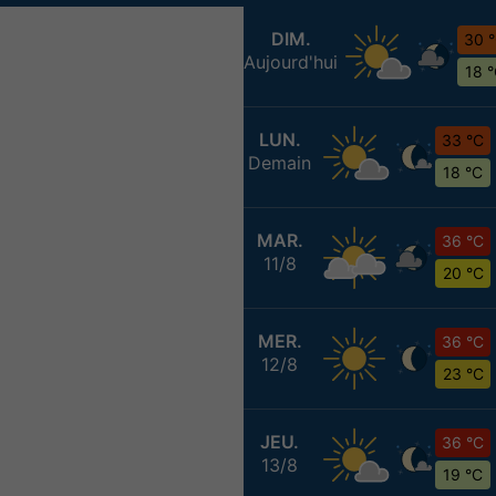
DIM.
30 
Aujourd'hui
18 
LUN.
33 °C
Demain
18 °C
MAR.
36 °C
11/8
20 °C
MER.
36 °C
12/8
23 °C
JEU.
36 °C
13/8
19 °C