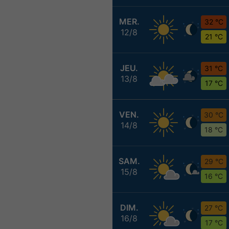
MER.
32 °C
12/8
21 °C
JEU.
31 °C
13/8
17 °C
VEN.
30 °C
14/8
18 °C
SAM.
29 °C
15/8
16 °C
DIM.
27 °C
16/8
17 °C