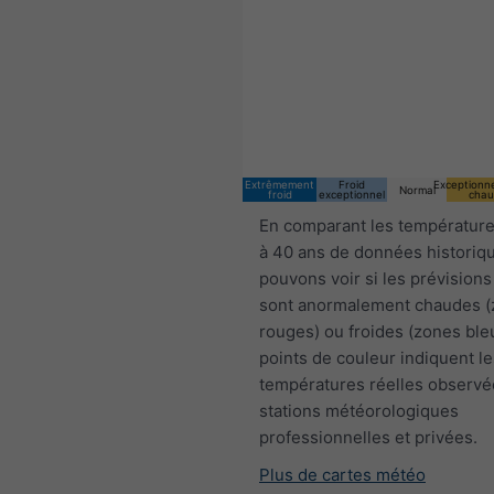
Extrêmement
Froid
Exceptionn
Normal
froid
exceptionnel
chau
En comparant les température
à 40 ans de données historiq
pouvons voir si les prévisions
sont anormalement chaudes 
rouges) ou froides (zones ble
points de couleur indiquent le
températures réelles observé
stations météorologiques
professionnelles et privées.
Plus de cartes météo