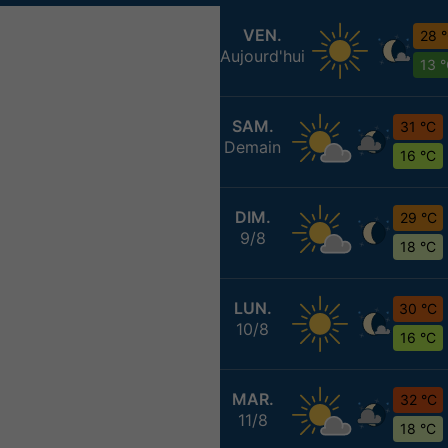
VEN.
28 
Aujourd'hui
13 
SAM.
31 °C
Demain
16 °C
DIM.
29 °C
9/8
18 °C
LUN.
30 °C
10/8
16 °C
MAR.
32 °C
11/8
18 °C