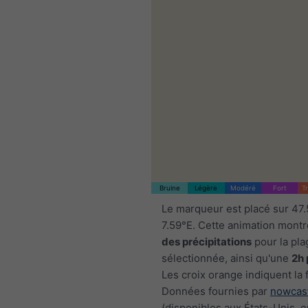
Bruine
Légère
Modéré
Fort
T
Le marqueur est placé sur 47
7.59°E. Cette animation montr
des précipitations
pour la pla
sélectionnée, ainsi qu'une
2h 
Les croix orange indiquent la 
Données fournies par
nowcas
(disponibles aux États-Unis, 