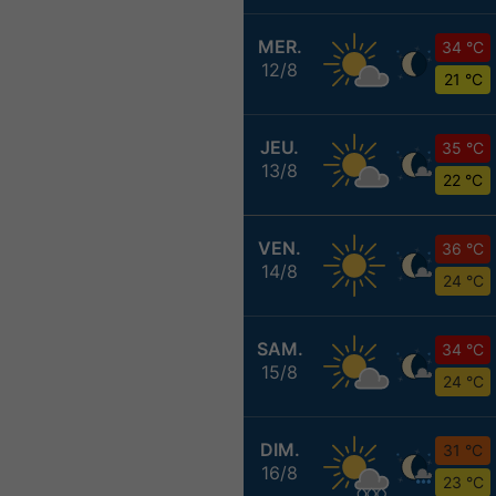
MER.
34 °C
12/8
21 °C
JEU.
35 °C
13/8
22 °C
VEN.
36 °C
14/8
24 °C
SAM.
34 °C
15/8
24 °C
DIM.
31 °C
16/8
23 °C