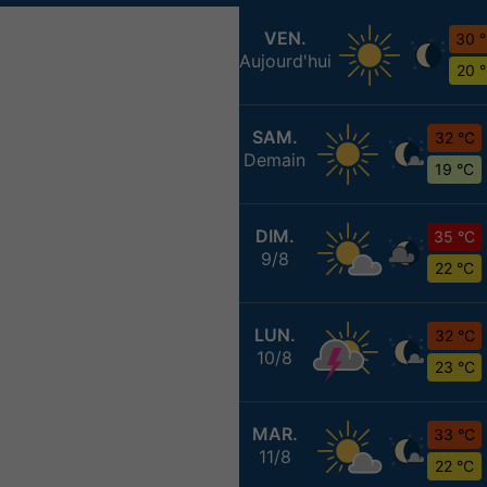
VEN.
30 
Aujourd'hui
20 
SAM.
32 °C
Demain
19 °C
DIM.
35 °C
9/8
22 °C
LUN.
32 °C
10/8
23 °C
MAR.
33 °C
11/8
22 °C