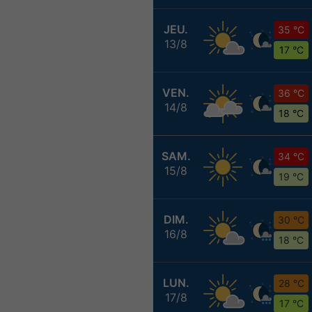
JEU.
35 °C
13/8
17 °C
VEN.
36 °C
14/8
18 °C
SAM.
34 °C
15/8
19 °C
DIM.
30 °C
16/8
18 °C
LUN.
28 °C
17/8
17 °C