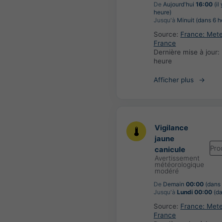
De
Aujourd'hui
16:00
(il 
heure)
Jusqu'à
Minuit (dans 6 h
Source:
France: Met
France
Dernière mise à jour:
heure
Afficher plus
Vigilance
jaune
Pro
canicule
Avertissement
météorologique
modéré
De
Demain
00:00
(dans 
Jusqu'à
Lundi 00:00
(da
Source:
France: Met
France