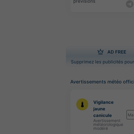
prévisions
AD FREE
Supprimez les publicités pour
Avertissements météo offic
Vigilance
jaune
Ma
canicule
Avertissement
météorologique
modéré