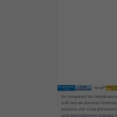
17:00 CEST
Sat 8
Sun 9
Extrêmement
Froid
Exceptionn
Normal
froid
exceptionnel
chau
En comparant les température
à 40 ans de données historiq
pouvons voir si les prévisions
sont anormalement chaudes 