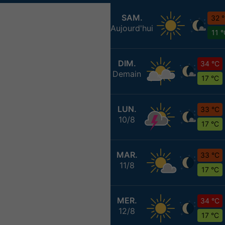
SAM.
32 
Aujourd'hui
11 
DIM.
34 °C
Demain
17 °C
LUN.
33 °C
10/8
17 °C
MAR.
33 °C
11/8
17 °C
MER.
34 °C
12/8
17 °C