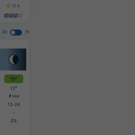
11 h
14 h
13 h
4 h
3h
1h
15°
12°
NNE
13-24
-
0%