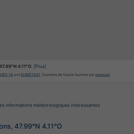
47.99°N 4.11°O
.
[Plus]
GOES-16
and
EUMETSAT
. Données de foudre fournies par
nowcast
.
es informations météorologiques intéressantes
ions, 47.99°N 4.11°O