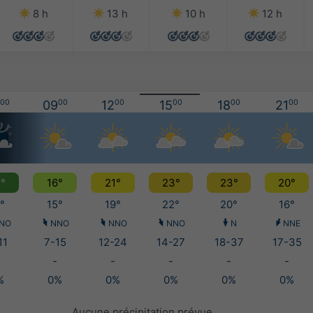
8 h
13 h
10 h
12 h
00
09
00
12
00
15
00
18
00
21
00
°
16°
21°
23°
23°
20°
°
15°
19°
22°
20°
16°
NO
NNO
NNO
NNO
N
NNE
11
7-15
12-24
14-27
18-37
17-35
-
-
-
-
-
%
0%
0%
0%
0%
0%
Aucune précipitation prévue