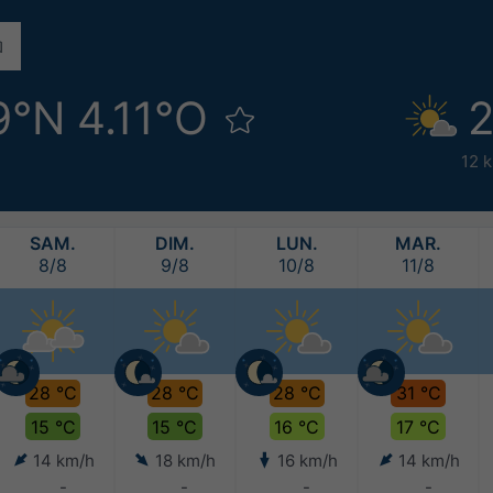
9°N 4.11°O
2
12 
SAM.
DIM.
LUN.
MAR.
8/8
9/8
10/8
11/8
28 °C
28 °C
28 °C
31 °C
15 °C
15 °C
16 °C
17 °C
14 km/h
18 km/h
16 km/h
14 km/h
-
-
-
-