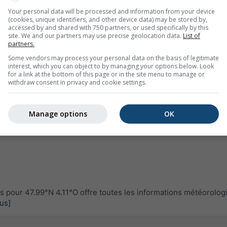
Your personal data will be processed and information from your device
(cookies, unique identifiers, and other device data) may be stored by,
accessed by and shared with 750 partners, or used specifically by this
site. We and our partners may use precise geolocation data.
List of
partners.
Some vendors may process your personal data on the basis of legitimate
interest, which you can object to by managing your options below. Look
for a link at the bottom of this page or in the site menu to manage or
withdraw consent in privacy and cookie settings.
Manage options
OK
pour 47.99°N 4.11°O offre toutes les informations météorolog
lus]