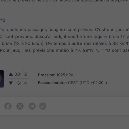
1°O
rnée, quelques passages nuageux sont prévus. C'est une journé
 sont prévues. Jusqu'à midi, il souffle une légère brise (7 
te brise (12 à 20 km/h). De temps à autre des rafales à 38 km/h
 Pour jeudi, les prévisions météo à 47. 99°N 4. 11°O sont as
▲
00:12
Pression:
1025 hPa
Fuseau horaire:
CEST (UTC +02:00h)
▼
16:14