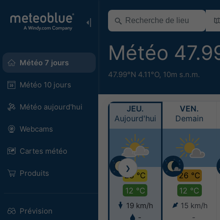
Météo 47.9
Météo 7 jours
47.99°N 4.11°O,
10m s.n.m.
Météo 10 jours
Météo aujourd'hui
JEU.
VEN.
Aujourd'hui
Demain
Webcams
Cartes météo
❯
Produits
23 °C
26 °C
12 °C
12 °C
19 km/h
15 km/h
Prévision
-
-