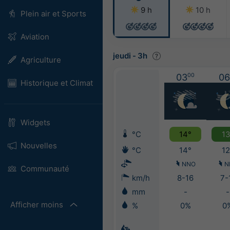
9 h
10 h
Plein air et Sports
Aviation
jeudi
-
3h
Agriculture
03
00
06
Historique et Climat
Widgets
°C
14°
13
Nouvelles
°C
14°
12
NNO
N
Communauté
km/h
8-16
7-
mm
-
-
Afficher moins
%
0%
0