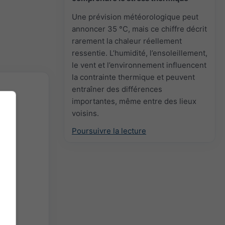
Une prévision météorologique peut
annoncer 35 °C, mais ce chiffre décrit
rarement la chaleur réellement
ressentie. L’humidité, l’ensoleillement,
le vent et l’environnement influencent
la contrainte thermique et peuvent
entraîner des différences
importantes, même entre des lieux
voisins.
Poursuivre la lecture