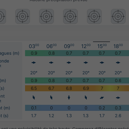
03
00
06
00
09
00
12
00
15
00
18
00
vagues (m)
0.9
0.8
0.7
0.7
0.7
0.7
'onde
t
20°
20°
20°
20°
20°
20°
(m)
0.9
0.8
0.7
0.7
0.7
0.6
(s)
6.5
6.7
6.8
6.9
7
7
ent
t
t (m)
0.1
0
0
0
0.2
0.3
 (s)
1.7
1.2
1.3
1.3
1.7
2.6
ont une prévisibilité de très haute. Comparez différentes prév