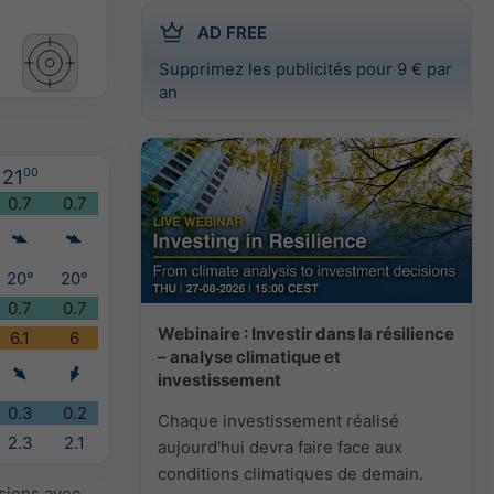
AD FREE
Supprimez les publicités pour 9 € par
an
21
00
0.7
0.7
20°
20°
0.7
0.7
Webinaire : Investir dans la résilience
6.1
6
– analyse climatique et
investissement
0.3
0.2
Chaque investissement réalisé
2.3
2.1
aujourd'hui devra faire face aux
conditions climatiques de demain.
isions avec