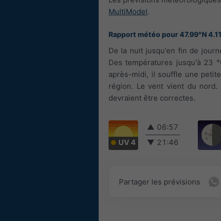
MultiModel
.
Rapport météo pour 47.99°N 4.1
De la nuit jusqu'en fin de jou
Des températures jusqu'à 23 °C
après-midi, il souffle une peti
région. Le vent vient du nord.
devraient être correctes.
▲
06:57
UV 4
▼
21:46
Partager les prévisions