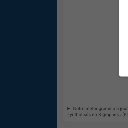
Notre météogramme 5 jours 
synthétisés en 3 graphes :
[P