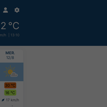
2 °C
km/h
13:10
MER.
JEU.
VEN.
SAM.
12/8
13/8
14/8
15/8
30 °C
28 °C
26 °C
24 °C
16 °C
18 °C
16 °C
15 °C
17 km/h
16 km/h
17 km/h
13 km/h
-
-
-
-