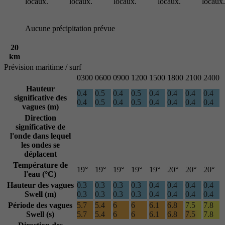
locaux.
locaux.
locaux.
locaux.
locaux.
Aucune précipitation prévue
20
km
Prévision maritime / surf
03
00
06
00
09
00
12
00
15
00
18
00
21
00
24
00
Hauteur
0.4
0.5
0.4
0.5
0.4
0.4
0.4
0.4
significative des
0.4
0.5
0.4
0.5
0.4
0.4
0.4
0.4
vagues (m)
Direction
significative de
l'onde
dans lequel
les ondes se
déplacent
Température de
19°
19°
19°
19°
19°
20°
20°
20°
l'eau (°C)
Hauteur des vagues
0.3
0.3
0.3
0.3
0.4
0.4
0.4
0.4
Swell (m)
0.3
0.3
0.3
0.3
0.4
0.4
0.4
0.4
Période des vagues
5.7
5.4
6
6
6.1
6.8
7.5
7.8
Swell (s)
5.7
5.4
6
6
6.1
6.8
7.5
7.8