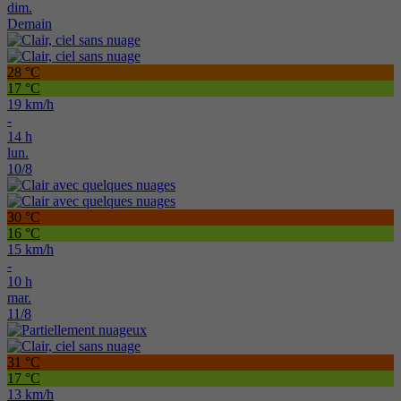
dim.
Demain
28 °C
17 °C
19 km/h
-
14 h
lun.
10/8
30 °C
16 °C
15 km/h
-
10 h
mar.
11/8
31 °C
17 °C
13 km/h