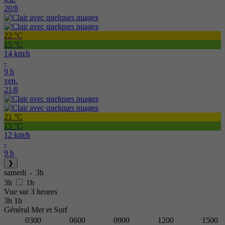
20/8
22 °C
15 °C
14 km/h
-
9 h
ven.
21/8
21 °C
15 °C
12 km/h
-
9 h
❯
samedi
-
3h
3h
1h
Vue sur 3 heures
3h
1h
Général
Mer et Surf
03
00
06
00
09
00
12
00
15
00