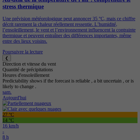
stress thermique
Une prévision météorologique peut annoncer 35 °C, mais ce chiffre
décrit rarement la chaleur réellement ressentie. L’humidité,
l’ensoleillement, le vent et l’environnement influencent la contrainte
thermique et peuvent entraîner des différences importantes, même
entre des lieux voisins.
Poursuivre la lecture
❮
Direction et vitesse du vent
Quantité de précipitations
Heures d'ensoleillement
Predictability shows if the forecast is reliable
, a bit uncertain
, or is
likely to change
.
sam.
Aujourd'hui
27 °C
14 °C
16 km/h
-
8 h