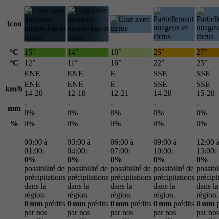
Icon
°C
15°
14°
18°
25°
27°
°C
12°
11°
16°
22°
25°
ENE
ENE
E
SSE
SSE
ENE
ENE
E
SSE
SSE
km/h
14-20
12-18
12-21
14-28
15-28
-
-
-
-
-
mm
0%
0%
0%
0%
0%
%
0%
0%
0%
0%
0%
00:00 à
03:00 à
06:00 à
09:00 à
12:00 
01:00:
04:00:
07:00:
10:00:
13:00:
0%
0%
0%
0%
0%
possibilité de
possibilité de
possibilité de
possibilité de
possibi
précipitations
précipitations
précipitations
précipitations
précipi
dans la
dans la
dans la
dans la
dans la
région.
région.
région.
région.
région.
0 mm
prédits
0 mm
prédits
0 mm
prédits
0 mm
prédits
0 mm
p
par nos
par nos
par nos
par nos
par nos