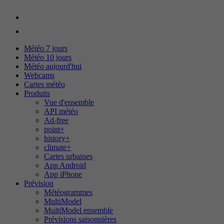
Météo 7 jours
Météo 10 jours
Météo aujourd'hui
Webcams
Cartes météo
Produits
Vue d'ensemble
API météo
Ad-free
point+
history+
climate+
Cartes urbaines
App Android
App iPhone
Prévision
Météogrammes
MultiModel
MultiModel ensemble
Prévisions saisonnières