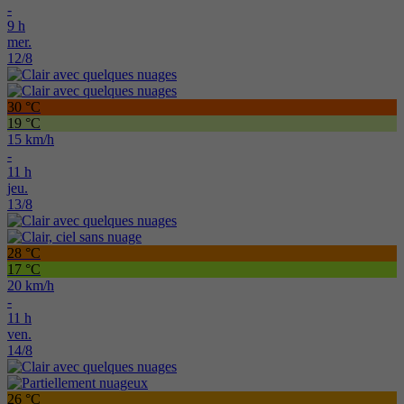
-
9 h
mer.
12/8
30 °C
19 °C
15 km/h
-
11 h
jeu.
13/8
28 °C
17 °C
20 km/h
-
11 h
ven.
14/8
26 °C