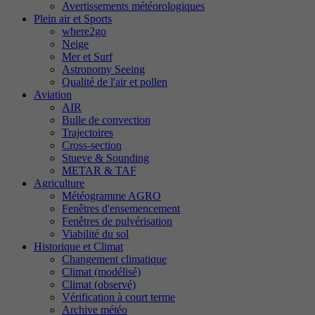
Avertissements météorologiques
Plein air et Sports
where2go
Neige
Mer et Surf
Astronomy Seeing
Qualité de l'air et pollen
Aviation
AIR
Bulle de convection
Trajectoires
Cross-section
Stueve & Sounding
METAR & TAF
Agriculture
Météogramme AGRO
Fenêtres d'ensemencement
Fenêtres de pulvérisation
Viabilité du sol
Historique et Climat
Changement climatique
Climat (modélisé)
Climat (observé)
Vérification à court terme
Archive météo