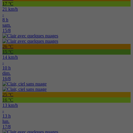
17 °C
21 km/h
-
8 h
sam.
15/8
26 °C
15 °C
14 km/h
-
10 h
dim.
16/8
25 °C
16 °C
13 km/h
-
13 h
lun.
17/8