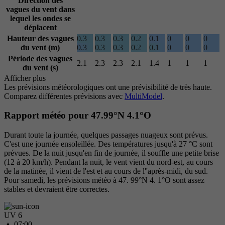
Direction des
vagues du vent
dans
lequel les ondes se
déplacent
Hauteur des vagues
0.3
0.3
0.3
0.2
0.1
0
0
0
du vent (m)
0.3
0.3
0.3
0.2
0.1
0
0
0
Période des vagues
2.1
2.3
2.3
2.1
1.4
1
1
1
du vent (s)
Afficher plus
Les prévisions météorologiques ont une prévisibilité de très haute.
Comparez différentes prévisions avec
MultiModel
.
Rapport météo pour 47.99°N 4.1°O
Durant toute la journée, quelques passages nuageux sont prévus.
C'est une journée ensoleillée. Des températures jusqu'à 27 °C sont
prévues. De la nuit jusqu'en fin de journée, il souffle une petite brise
(12 à 20 km/h). Pendant la nuit, le vent vient du nord-est, au cours
de la matinée, il vient de l'est et au cours de l''après-midi, du sud.
Pour samedi, les prévisions météo à 47. 99°N 4. 1°O sont assez
stables et devraient être correctes.
UV 6
▲
07:00