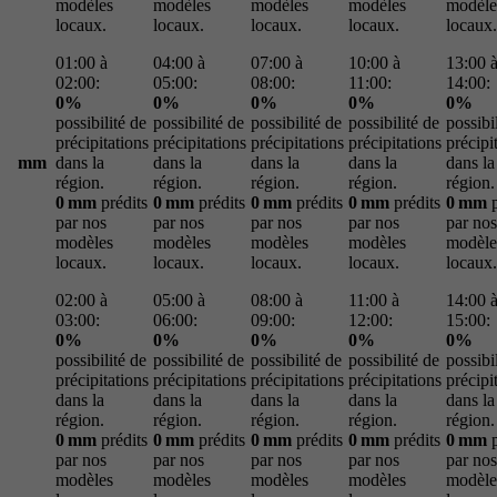
modèles
modèles
modèles
modèles
modèle
locaux.
locaux.
locaux.
locaux.
locaux.
01:00 à
04:00 à
07:00 à
10:00 à
13:00 
02:00:
05:00:
08:00:
11:00:
14:00:
0%
0%
0%
0%
0%
possibilité de
possibilité de
possibilité de
possibilité de
possibi
précipitations
précipitations
précipitations
précipitations
précipi
mm
dans la
dans la
dans la
dans la
dans la
région.
région.
région.
région.
région.
0 mm
prédits
0 mm
prédits
0 mm
prédits
0 mm
prédits
0 mm
p
par nos
par nos
par nos
par nos
par nos
modèles
modèles
modèles
modèles
modèle
locaux.
locaux.
locaux.
locaux.
locaux.
02:00 à
05:00 à
08:00 à
11:00 à
14:00 
03:00:
06:00:
09:00:
12:00:
15:00:
0%
0%
0%
0%
0%
possibilité de
possibilité de
possibilité de
possibilité de
possibi
précipitations
précipitations
précipitations
précipitations
précipi
dans la
dans la
dans la
dans la
dans la
région.
région.
région.
région.
région.
0 mm
prédits
0 mm
prédits
0 mm
prédits
0 mm
prédits
0 mm
p
par nos
par nos
par nos
par nos
par nos
modèles
modèles
modèles
modèles
modèle