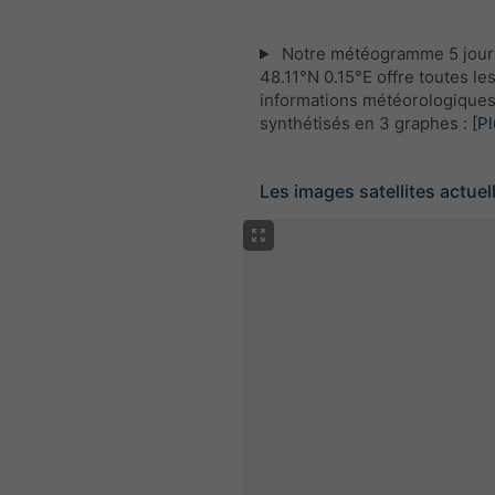
Notre météogramme 5 jour
48.11°N 0.15°E offre toutes le
informations météorologique
synthétisés en 3 graphes :
[Pl
Les images satellites actuel
Satellite
+
−
Sans radar
Av
Température me
Précipitations 
Screenshot
©