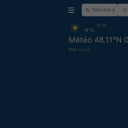
11:10
19 °C
Météo 48.11°N 0
80m s.n.m.