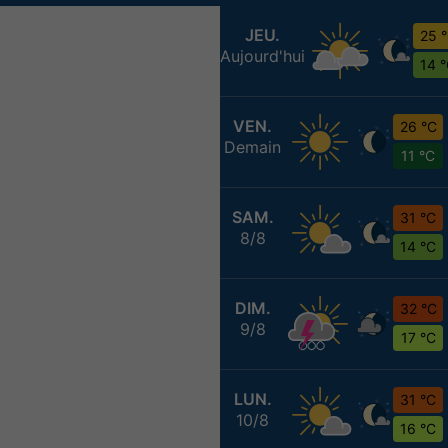
JEU.
25 
Aujourd'hui
14 
VEN.
26 °C
Demain
11 °C
SAM.
31 °C
8/8
14 °C
DIM.
32 °C
9/8
17 °C
LUN.
31 °C
10/8
16 °C