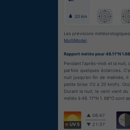
20 km
Les prévisions météorologiques 
MultiModel
.
Rapport météo pour 48.11°N 1.6
Pendant l'après-midi et la nuit
parfois quelques éclaircies. C
nuit jusqu'en fin de matinée, il
petite brise (12 à 20 km/h). Oc
Durant la nuit, le vent vient du
météo à 48. 11°N 1. 68°O sont as
▲
06:47
UV 5
▼
21:37