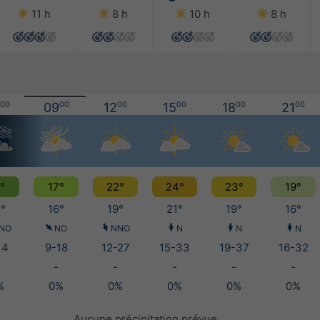
11 h
8 h
10 h
8 h
00
09
00
12
00
15
00
18
00
21
00
°
17°
22°
24°
23°
19°
°
16°
19°
21°
19°
16°
NO
NO
NNO
N
N
N
14
9-18
12-27
15-33
19-37
16-32
-
-
-
-
-
%
0%
0%
0%
0%
0%
Aucune précipitation prévue