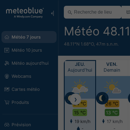
Météo 48.1
Météo 7 jours
48.11°N 1.68°O,
47m s.n.m.
Météo 10 jours
Météo aujourd'hui
JEU.
VEN.
Aujourd'hui
Demain
Webcams
Cartes météo
❯
Produits
24 °C
26 °C
15 °C
13 °C
19 km/h
17 km/h
Prévision
-
-