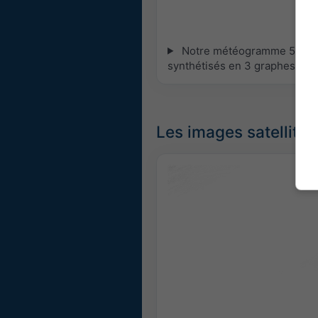
Notre météogramme 5 jours 
synthétisés en 3 graphes :
[P
Les images satellites