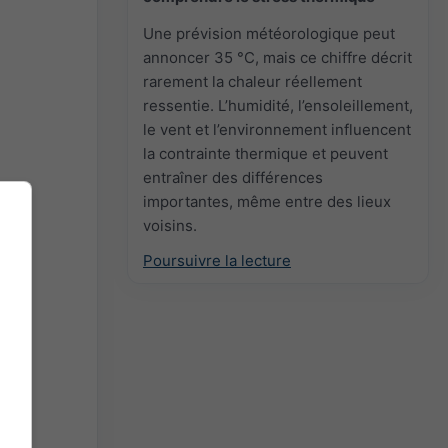
Une prévision météorologique peut
annoncer 35 °C, mais ce chiffre décrit
rarement la chaleur réellement
ressentie. L’humidité, l’ensoleillement,
le vent et l’environnement influencent
la contrainte thermique et peuvent
entraîner des différences
importantes, même entre des lieux
voisins.
Poursuivre la lecture