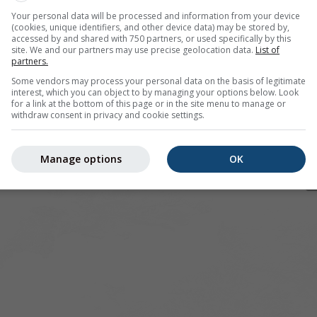
Your personal data will be processed and information from your device
(cookies, unique identifiers, and other device data) may be stored by,
accessed by and shared with 750 partners, or used specifically by this
site. We and our partners may use precise geolocation data.
List of
pour 48.11°N 1.68°O offre toutes les informations météorolog
partners.
lus]
Some vendors may process your personal data on the basis of legitimate
interest, which you can object to by managing your options below. Look
for a link at the bottom of this page or in the site menu to manage or
withdraw consent in privacy and cookie settings.
 actuelles
Manage options
OK