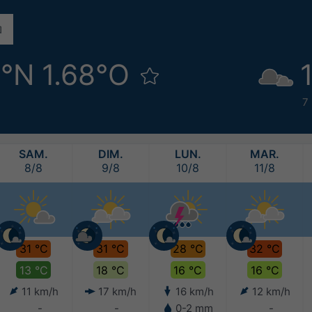
1°N 1.68°O
7
SAM.
DIM.
LUN.
MAR.
8/8
9/8
10/8
11/8
31 °C
31 °C
28 °C
32 °C
13 °C
18 °C
16 °C
16 °C
11 km/h
17 km/h
16 km/h
12 km/h
-
-
0-2 mm
-