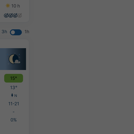
10 h
14 h
13 h
3 h
3h
1h
15°
13°
N
11-21
-
0%