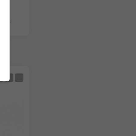
iques
Satellite
+
−
Sans radar
Avec radar
Température mesurée
Précipitations mesurées
Screenshot
©