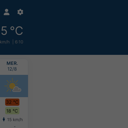
15 °C
 km/h
6:10
MER.
JEU.
VEN.
SAM.
12/8
13/8
14/8
15/8
32 °C
30 °C
28 °C
25 °C
18 °C
18 °C
17 °C
17 °C
15 km/h
16 km/h
12 km/h
14 km/h
-
-
-
-