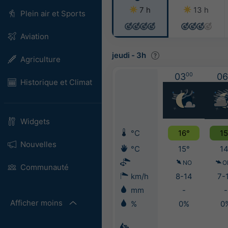
7 h
13 h
Plein air et Sports
Aviation
jeudi
-
3h
Agriculture
03
00
06
Historique et Climat
Widgets
°C
16°
15
Nouvelles
°C
15°
14
NO
O
Communauté
km/h
8-14
7-
mm
-
-
Afficher moins
%
0%
0