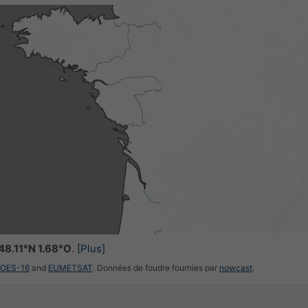
48.11°N 1.68°O
.
[Plus]
GOES-16
and
EUMETSAT
. Données de foudre fournies par
nowcast
.