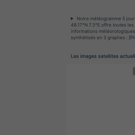
Notre météogramme 5 jour
48.17°N 7.3°E offre toutes les
informations météorologique
synthétisés en 3 graphes :
[Pl
Les images satellites actuel