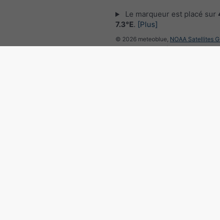
Le marqueur est placé sur
7.3°E
.
[Plus]
© 2026 meteoblue,
NOAA Satellites 
EUMETSAT
. Données de foudre fourni
nowcast
.
Suivre meteoblu
pour des informations météorol
intéressantes
Radar des précipitations, 4
©