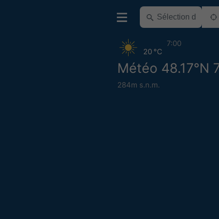
7:00
20 °C
Météo 48.17°N 7
284m s.n.m.