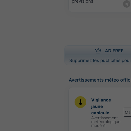
prévisions
AD FREE
Supprimez les publicités pour
Avertissements météo offic
Vigilance
jaune
Ma
canicule
Avertissement
météorologique
modéré