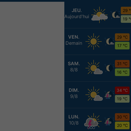
JEU.
29 
Aujourd'hui
19 
VEN.
29 °C
Demain
17 °C
SAM.
31 °C
8/8
16 °C
DIM.
34 °C
9/8
19 °C
LUN.
30 °C
10/8
20 °C