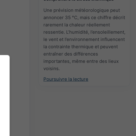
Une prévision météorologique peut
annoncer 35 °C, mais ce chiffre décrit
rarement la chaleur réellement
ressentie. L’humidité, l’ensoleillement,
le vent et l’environnement influencent
la contrainte thermique et peuvent
entraîner des différences
importantes, même entre des lieux
voisins.
Poursuivre la lecture