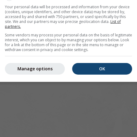
Your personal data will be processed and information from your device
(cookies, unique identifiers, and other device data) may be stored by,
pour 48.25°N 3.4°E offre toutes les informations météorolog
accessed by and shared with 750 partners, or used specifically by this
lus]
site. We and our partners may use precise geolocation data.
List of
partners.
Some vendors may process your personal data on the basis of legitimate
interest, which you can object to by managing your options below. Look
for a link at the bottom of this page or in the site menu to manage or
 actuelles
withdraw consent in privacy and cookie settings.
Manage options
OK