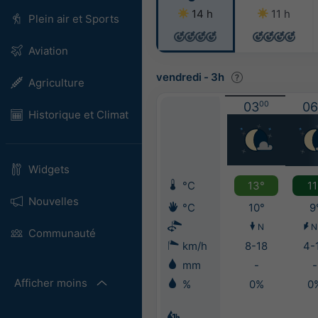
14 h
11 h
Plein air et Sports
Aviation
vendredi
-
3h
Agriculture
03
00
06
Historique et Climat
Widgets
°C
13°
11
Nouvelles
°C
10°
9
N
N
Communauté
km/h
8-18
4-
mm
-
-
Afficher moins
%
0%
0