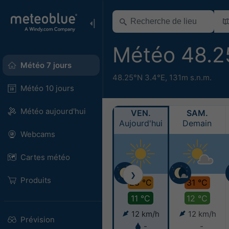
Météo 48.2
Météo 7 jours
48.25°N 3.4°E,
131m s.n.m.
Météo 10 jours
Météo aujourd'hui
VEN.
SAM.
Aujourd'hui
Demain
Webcams
Cartes météo
❯
Produits
28 °C
31 °C
11 °C
12 °C
12 km/h
12 km/h
Prévision
-
-