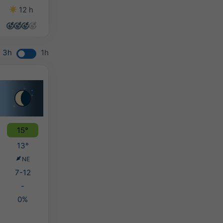
12 h
14 h
12 h
11 h
3h
1h
15°
13°
NE
7-12
-
0%