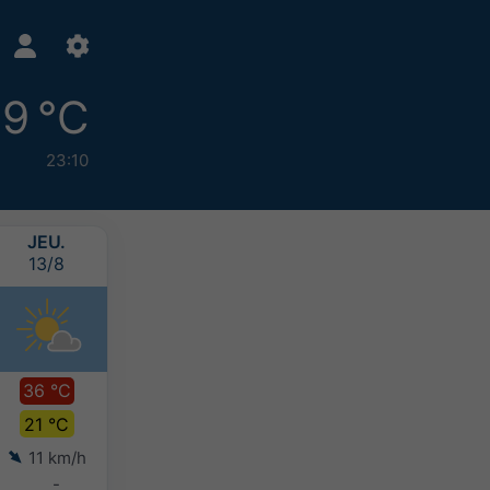
19 °C
23:10
JEU.
VEN.
SAM.
DIM.
13/8
14/8
15/8
16/8
36 °C
34 °C
32 °C
29 °C
21 °C
18 °C
18 °C
17 °C
11 km/h
11 km/h
9 km/h
16 km/h
-
-
-
-