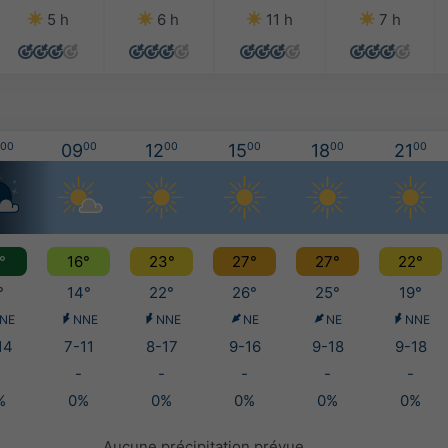
5 h
6 h
11 h
7 h
00
09
00
12
00
15
00
18
00
21
00
°
16°
23°
27°
27°
22°
°
14°
22°
26°
25°
19°
NE
NNE
NNE
NE
NE
NNE
14
7-11
8-17
9-16
9-18
9-18
-
-
-
-
-
%
0%
0%
0%
0%
0%
Aucune précipitation prévue