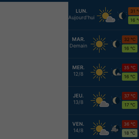
LUN.
31 
Aujourd'hui
16 
MAR.
32 °C
Demain
16 °C
MER.
35 °C
12/8
16 °C
JEU.
37 °C
13/8
17 °C
VEN.
36 °C
14/8
18 °C