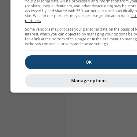
Your personal data will be processed and information from you
(cookies, unique identifiers, and other device data) may be store
accessed by and shared with 750 partners, or used specifically b
site. We and our partners may use precise geolocation data.
List
partners.
Some vendors may process your personal data on the basis of l
interest, which you can object to by managing your options belo
for a link at the bottom of this page or in the site menu to manag
withdraw consent in privacy and cookie settings.
OK
Manage options