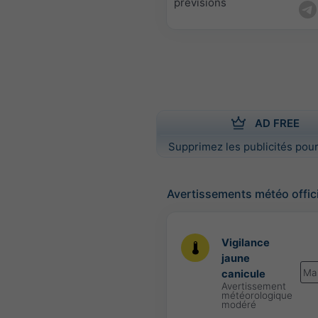
prévisions
AD FREE
Supprimez les publicités pour
Avertissements météo offic
Vigilance
jaune
Ma
canicule
Avertissement
météorologique
modéré