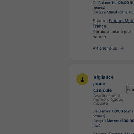
De
Aujourd'hui
06:00
(il
heures)
Jusqu'à
Minuit (dans 13 
Source:
France: Met
France
Dernière mise à jour:
heures
Afficher plus
Vigilance
jaune
Pro
canicule
Avertissement
météorologique
modéré
De
Demain
00:00
(dans
heures)
Jusqu'à
Mercredi 00:0
jour)