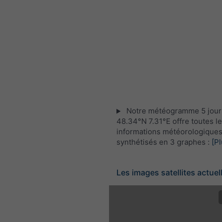
Notre météogramme 5 jour
48.34°N 7.31°E offre toutes l
informations météorologique
synthétisés en 3 graphes :
[Pl
Les images satellites actuel