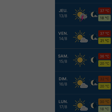
JEU.
37 °C
13/8
18 °C
VEN.
37 °C
14/8
21 °C
SAM.
36 °C
15/8
20 °C
DIM.
32 °C
16/8
20 °C
LUN.
30 °C
17/8
18 °C