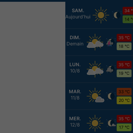
SAM.
34 
Aujourd'hui
14 
DIM.
35 °C
Demain
18 °C
LUN.
35 °C
10/8
19 °C
MAR.
33 °C
11/8
20 °C
MER.
35 °C
12/8
17 °C