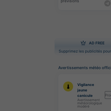
prévisions
AD FREE
Supprimez les publicités pour
Avertissements météo offic
Vigilance
jaune
Pro
canicule
Avertissement
météorologique
modéré