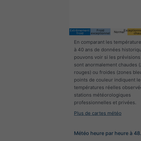
Extrêmement
Froid
Exceptionn
Normal
froid
exceptionnel
chau
En comparant les température
à 40 ans de données historiq
pouvons voir si les prévisions
sont anormalement chaudes 
rouges) ou froides (zones ble
points de couleur indiquent le
températures réelles observé
stations météorologiques
professionnelles et privées.
Plus de cartes météo
Météo heure par heure à 48