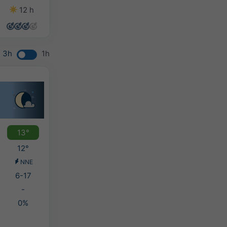
12 h
14 h
14 h
12 h
3h
1h
13°
12°
NNE
6-17
-
0%