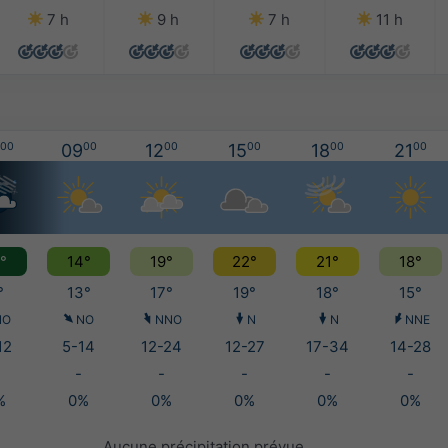
7 h
9 h
7 h
11 h
00
09
00
12
00
15
00
18
00
21
00
°
14°
19°
22°
21°
18°
°
13°
17°
19°
18°
15°
NO
NO
NNO
N
N
NNE
12
5-14
12-24
12-27
17-34
14-28
-
-
-
-
-
%
0%
0%
0%
0%
0%
Aucune précipitation prévue