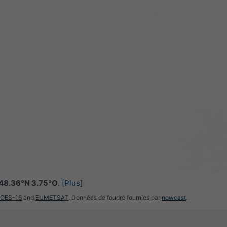
48.36°N 3.75°O
.
[Plus]
GOES-16
and
EUMETSAT
. Données de foudre fournies par
nowcast
.