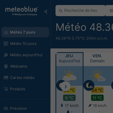
Météo 48.3
Météo 7 jours
48.36°N 3.75°O,
204m s.n.m.
Météo 10 jours
Météo aujourd'hui
JEU.
VEN.
Aujourd'hui
Demain
Webcams
Cartes météo
❯
Produits
22 °C
24 °C
9 °C
11 °C
17 km/h
18 km/h
Prévision
-
-