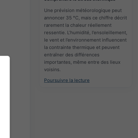
Une prévision météorologique peut
annoncer 35 °C, mais ce chiffre décrit
rarement la chaleur réellement
ressentie. L’humidité, l’ensoleillement,
le vent et l’environnement influencent
la contrainte thermique et peuvent
entraîner des différences
importantes, même entre des lieux
voisins.
Poursuivre la lecture