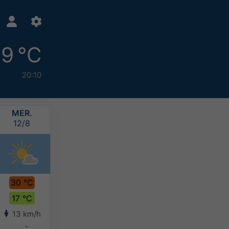
19 °C
20:10
MER.
JEU.
VEN.
SAM.
12/8
13/8
14/8
15/8
30 °C
27 °C
25 °C
24 °C
17 °C
17 °C
15 °C
14 °C
13 km/h
14 km/h
14 km/h
11 km/h
-
-
-
-