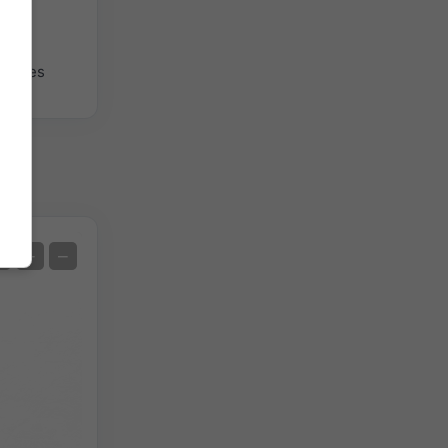
giques
Satellite
+
−
Sans radar
Avec radar
Température mesurée
Précipitations mesurées
Screenshot
©