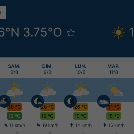
6°N 3.75°O
SAM.
DIM.
LUN.
MAR.
8/8
9/8
10/8
11/8
30 °C
28 °C
26 °C
31 °C
13 °C
15 °C
15 °C
15 °C
11 km/h
19 km/h
14 km/h
16 km/h
-
-
-
-