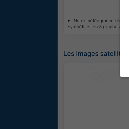
Notre météogramme 5 jours
synthétisés en 3 graphes :
[P
Les images satellites