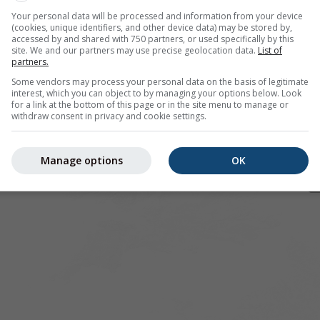
Your personal data will be processed and information from your device
(cookies, unique identifiers, and other device data) may be stored by,
accessed by and shared with 750 partners, or used specifically by this
site. We and our partners may use precise geolocation data.
List of
 pour 48.36°N 3.75°O offre toutes les informations météorolo
partners.
lus]
Some vendors may process your personal data on the basis of legitimate
interest, which you can object to by managing your options below. Look
for a link at the bottom of this page or in the site menu to manage or
withdraw consent in privacy and cookie settings.
 actuelles
Manage options
OK