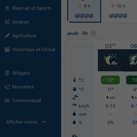
9 h
10 h
Plein air et Sports
Aviation
jeudi
-
3h
Agriculture
03
00
06
Historique et Climat
Widgets
°C
12°
10
Nouvelles
°C
11°
9
NO
Communauté
km/h
5-13
6-
mm
-
-
Afficher moins
%
0%
0