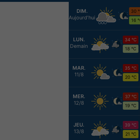
DIM.
30 
Aujourd'hui
16 
LUN.
34 °C
Demain
18 °C
MAR.
35 °C
11/8
20 °C
MER.
37 °C
12/8
19 °C
JEU.
39 °C
13/8
21 °C