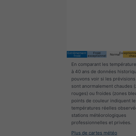
Extrêmement
Froid
Exceptionn
Normal
froid
exceptionnel
chau
En comparant les température
à 40 ans de données historiq
pouvons voir si les prévisions
sont anormalement chaudes 
rouges) ou froides (zones ble
points de couleur indiquent le
températures réelles observé
stations météorologiques
professionnelles et privées.
Plus de cartes météo