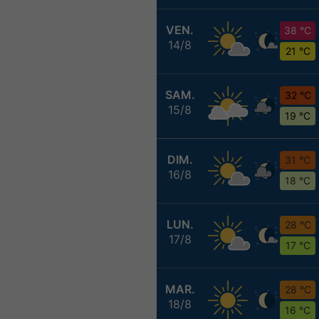
VEN.
38 °C
14/8
21 °C
SAM.
32 °C
15/8
19 °C
DIM.
31 °C
16/8
18 °C
LUN.
28 °C
17/8
17 °C
MAR.
28 °C
18/8
16 °C