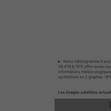
Notre météogramme 5 jour
48.4°N 6.79°E offre toutes les
informations météorologique
synthétisés en 3 graphes :
[Pl
Les images satellites actuel