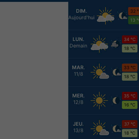
DIM.
32 
Aujourd'hui
13 
LUN.
34 °C
Demain
18 °C
MAR.
33 °C
11/8
18 °C
MER.
35 °C
12/8
16 °C
JEU.
37 °C
13/8
18 °C