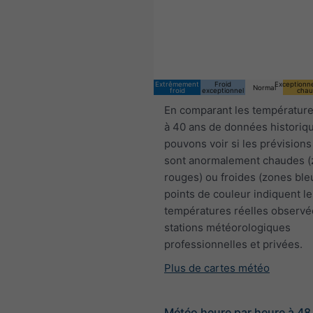
11:00 CEST
Sun 9
Mon 10
Extrêmement
Froid
Exceptionn
Normal
froid
exceptionnel
chau
En comparant les température
à 40 ans de données historiq
pouvons voir si les prévisions
sont anormalement chaudes 
rouges) ou froides (zones ble
points de couleur indiquent le
températures réelles observé
stations météorologiques
professionnelles et privées.
Plus de cartes météo
Météo heure par heure à 48