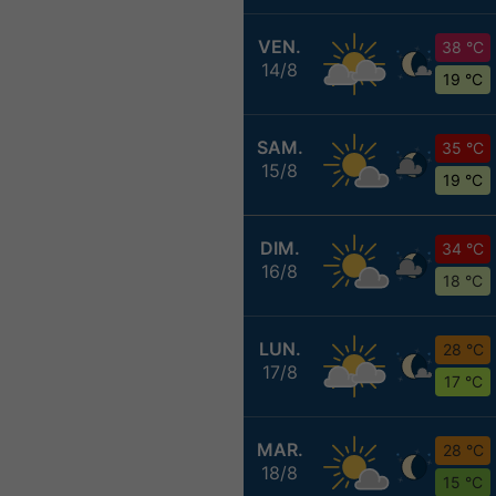
VEN.
38 °C
14/8
19 °C
SAM.
35 °C
15/8
19 °C
DIM.
34 °C
16/8
18 °C
LUN.
28 °C
17/8
17 °C
MAR.
28 °C
18/8
15 °C