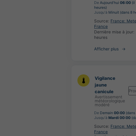
De
Aujourd'hui
06:00
(il
heures)
Jusqu'à
Minuit (dans 8 h
Source:
France: Met
France
Dernière mise à jour:
heures
Afficher plus
Vigilance
jaune
Pro
canicule
Avertissement
météorologique
modéré
De
Demain
00:00
(dans 
Jusqu'à
Mardi 00:00
(da
Source:
France: Met
France