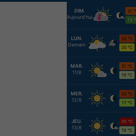
DIM.
31 
Aujourd'hui
13 
LUN.
32 °C
Demain
20 °C
MAR.
31 °C
11/8
19 °C
MER.
32 °C
12/8
17 °C
JEU.
35 °C
13/8
19 °C