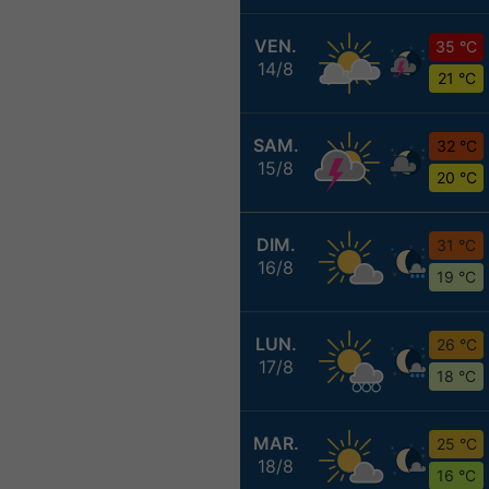
VEN.
35 °C
14/8
21 °C
SAM.
32 °C
15/8
20 °C
DIM.
31 °C
16/8
19 °C
LUN.
26 °C
17/8
18 °C
MAR.
25 °C
18/8
16 °C