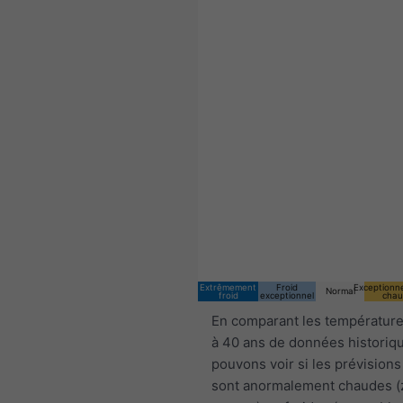
Extrêmement
Froid
Exceptionn
Normal
froid
exceptionnel
chau
En comparant les température
à 40 ans de données historiq
pouvons voir si les prévisions
sont anormalement chaudes 