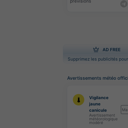
prévisions
AD FREE
Supprimez les publicités pour
Avertissements météo offic
Vigilance
jaune
Ma
canicule
Avertissement
météorologique
modéré