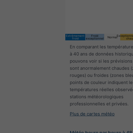
Extrêmement
Froid
Exceptionn
Normal
froid
exceptionnel
chau
En comparant les température
à 40 ans de données historiq
pouvons voir si les prévisions
sont anormalement chaudes 
rouges) ou froides (zones ble
points de couleur indiquent le
températures réelles observé
stations météorologiques
professionnelles et privées.
Plus de cartes météo
Météo heure par heure à 48