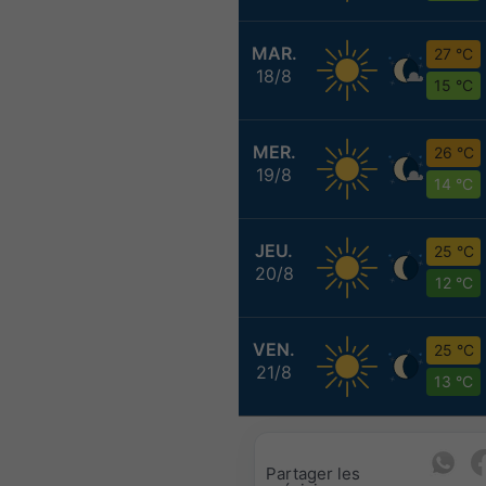
MAR.
27 °C
18/8
15 °C
MER.
26 °C
19/8
14 °C
JEU.
25 °C
20/8
12 °C
VEN.
25 °C
21/8
13 °C
Partager les