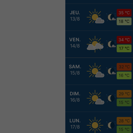
JEU.
35 °C
13/8
18 °C
VEN.
34 °C
14/8
17 °C
SAM.
32 °C
15/8
16 °C
DIM.
29 °C
16/8
15 °C
LUN.
28 °C
17/8
15 °C