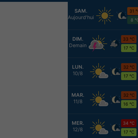
SAM.
31 
Aujourd'hui
8 °
DIM.
33 °C
Demain
17 °C
LUN.
32 °C
10/8
17 °C
MAR.
32 °C
11/8
16 °C
MER.
34 °C
12/8
17 °C