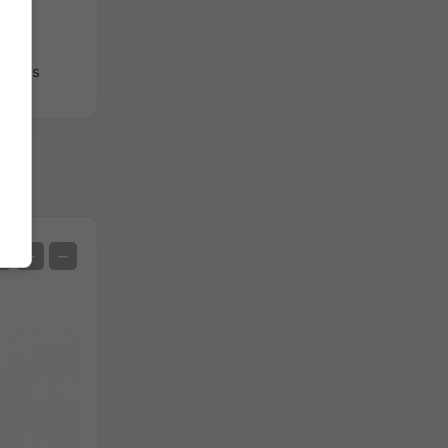
giques
Satellite
+
−
Sans radar
Avec radar
Température mesurée
Précipitations mesurées
Screenshot
©