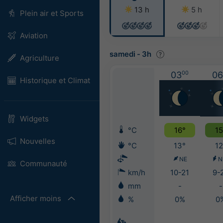
13 h
5 h
Plein air et Sports
Aviation
samedi
-
3h
Agriculture
03
00
06
Historique et Climat
Widgets
°C
16°
15
Nouvelles
°C
13°
12
NE
N
Communauté
km/h
10-21
9-
mm
-
-
Afficher moins
%
0%
0