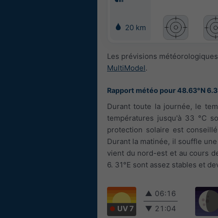
20 km
Les prévisions météorologiques 
MultiModel
.
Rapport météo pour 48.63°N 6.3
Durant toute la journée, le tem
températures jusqu'à 33 °C so
protection solaire est conseillé
Durant la matinée, il souffle une
vient du nord-est et au cours de
6. 31°E sont assez stables et de
▲
06:16
UV 7
▼
21:04