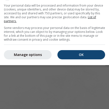
Your personal data will be processed and information from your device
(cookies, unique identifiers, and other device data) may be stored by,
accessed by and shared with 750 partners, or used specifically by this
site. We and our partners may use precise geolocation data.
List of
pour 48.63°N 6.31°E offre toutes les informations météorolo
partners.
lus]
Some vendors may process your personal data on the basis of legitimate
interest, which you can object to by managing your options below. Look
for a link at the bottom of this page or in the site menu to manage or
withdraw consent in privacy and cookie settings.
 actuelles
Manage options
OK