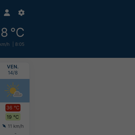
18 °C
 km/h
8:05
VEN.
SAM.
DIM.
LUN.
14/8
15/8
16/8
17/8
36 °C
34 °C
31 °C
30 °C
19 °C
19 °C
18 °C
18 °C
11 km/h
10 km/h
12 km/h
13 km/h
-
-
-
-