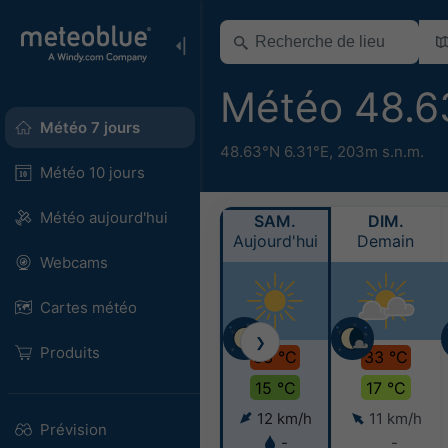
Météo 48.6
Météo 7 jours
48.63°N 6.31°E,
203m s.n.m.
Météo 10 jours
Météo aujourd'hui
SAM.
DIM.
Aujourd'hui
Demain
Webcams
Cartes météo
❯
Produits
33 °C
33 °C
15 °C
17 °C
12 km/h
11 km/h
Prévision
-
-