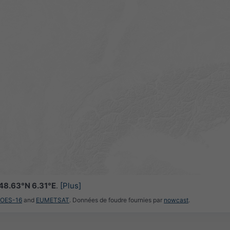
48.63°N 6.31°E
.
[Plus]
GOES-16
and
EUMETSAT
. Données de foudre fournies par
nowcast
.