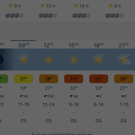
9 h
13 h
14 h
9 h
00
09
00
12
00
15
00
18
00
21
00
°
21°
28°
32°
33°
28°
°
19°
27°
32°
32°
27°
NE
NE
ENE
NE
E
E
20
11-19
12-24
8-19
6-14
7-15
-
-
-
-
-
%
0%
0%
0%
0%
0%
Aucune précipitation prévue