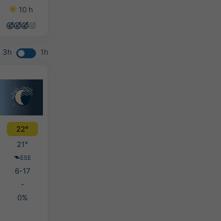
10 h
11 h
4 h
10 h
3h
1h
22°
21°
ESE
6-17
-
0%