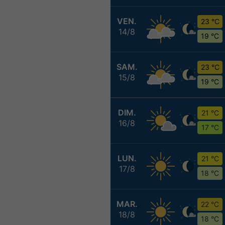
VEN.
23 °C
14/8
19 °C
SAM.
23 °C
15/8
19 °C
DIM.
21 °C
16/8
17 °C
LUN.
21 °C
17/8
18 °C
MAR.
22 °C
18/8
18 °C