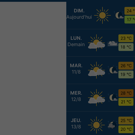
DIM.
24 
Aujourd'hui
17 
LUN.
23 °C
Demain
18 °C
MAR.
26 °C
11/8
19 °C
MER.
28 °C
12/8
21 °C
JEU.
25 °C
13/8
20 °C