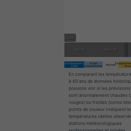
08:00 CEST
Sun 9
Mon 10
Extrêmement
Froid
Exceptionn
Normal
froid
exceptionnel
chau
En comparant les température
à 40 ans de données historiq
pouvons voir si les prévisions
sont anormalement chaudes 
rouges) ou froides (zones ble
points de couleur indiquent le
températures réelles observé
stations météorologiques
professionnelles et privées.