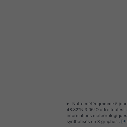
Notre météogramme 5 jour
48.82°N 3.06°O offre toutes l
informations météorologique
synthétisés en 3 graphes :
[Pl