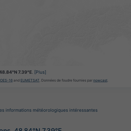
48.84°N 7.39°E
.
[Plus]
GOES-16
and
EUMETSAT
. Données de foudre fournies par
nowcast
.
es informations météorologiques intéressantes
ions, 48.84°N 7.39°E