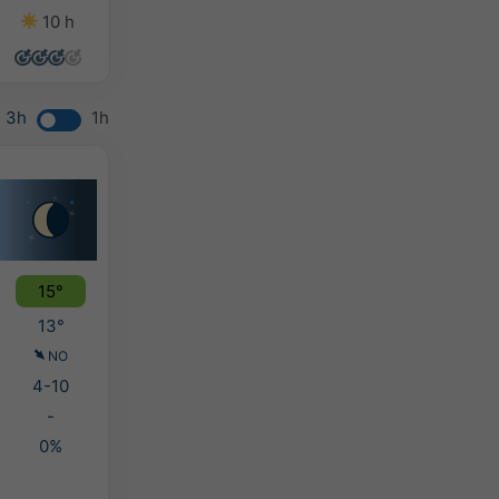
10 h
14 h
14 h
12 h
3h
1h
15°
13°
NO
4-10
-
0%