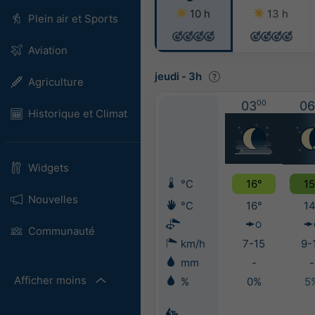
10 h
13 h
Plein air et Sports
Aviation
jeudi
-
3h
Agriculture
03
00
06
Historique et Climat
Widgets
°C
16°
15
Nouvelles
°C
16°
14
O
Communauté
km/h
7-15
9-
mm
-
-
Afficher moins
%
0%
5