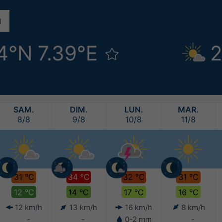
4°N 7.39°E
2
SAM.
DIM.
LUN.
MAR.
8/8
9/8
10/8
11/8
31 °C
34 °C
32 °C
31 °C
12 °C
14 °C
17 °C
16 °C
12 km/h
13 km/h
16 km/h
8 km/h
-
-
0-2 mm
-