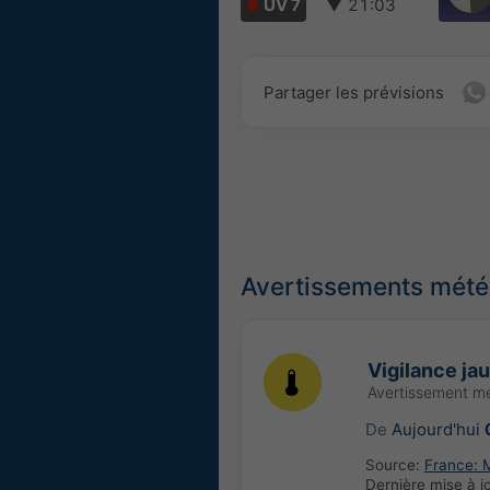
UV 7
▼
21:03
Partager les prévisions
Avertissements météo
Vigilance ja
Avertissement m
De
Aujourd'hui
Source:
France: 
Dernière mise à j