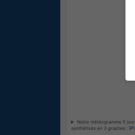
Notre météogramme 5 jours 
synthétisés en 3 graphes :
[P