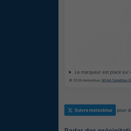
Le marqueur est placé sur
© 2026 meteoblue,
NOAA Satellites 
Suivre meteoblue
pour d
Radar des précipitat