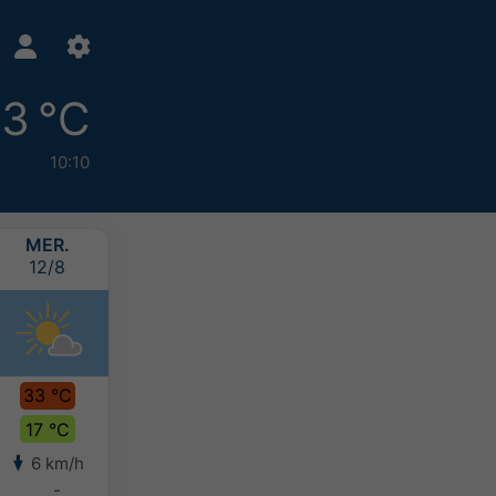
3 °C
10:10
MER.
JEU.
VEN.
SAM.
12/8
13/8
14/8
15/8
33 °C
36 °C
35 °C
32 °C
17 °C
17 °C
19 °C
18 °C
6 km/h
4 km/h
9 km/h
13 km/h
-
-
-
-