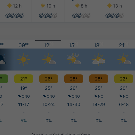
12 h
10 h
8 h
13 h
00
09
00
12
00
15
00
18
00
21
00
°
21°
26°
28°
28°
22°
°
19°
25°
26°
25°
20°
O
ONO
ONO
ONO
NO
NO
17
11-17
10-24
14-30
14-29
6-18
-
-
-
-
-
%
5%
0%
0%
0%
0%
Aucune précipitation prévue