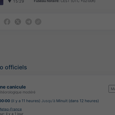
Fuseau horaire:
CEST (UTC +02:00h)
▼
15:29
 officiels
une canicule
Ma
étéorologique modéré
00:00
(il y a 11 heures)
Jusqu'à
Minuit (dans 12 heures)
Meteo-France
our:
il y a 1 jour