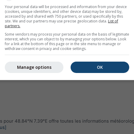
Your personal data will be processed and information from your device
(cookies, unique identifiers, and other device data) may be stored by,
accessed by and shared with 750 partners, or used specifically by this
site. We and our partners may use precise geolocation data.
List of
partners.
Some vendors may process your personal data on the basis of legitimate
interest, which you can object to by managing your options below. Look
for a link at the bottom of this page or in the site menu to manage or
withdraw consent in privacy and cookie settings.
Manage options
OK
pour 48.84°N 7.39°E offre toutes les informations météorolo
lus]