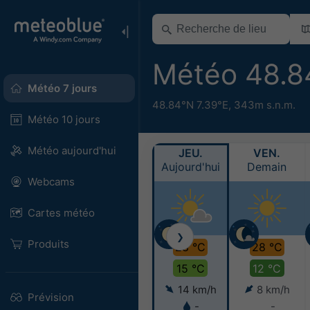
Météo 48.8
Météo 7 jours
48.84°N 7.39°E,
343m s.n.m.
Météo 10 jours
Météo aujourd'hui
JEU.
VEN.
Aujourd'hui
Demain
Webcams
Cartes météo
❯
Produits
28 °C
28 °C
15 °C
12 °C
14 km/h
8 km/h
Prévision
-
-