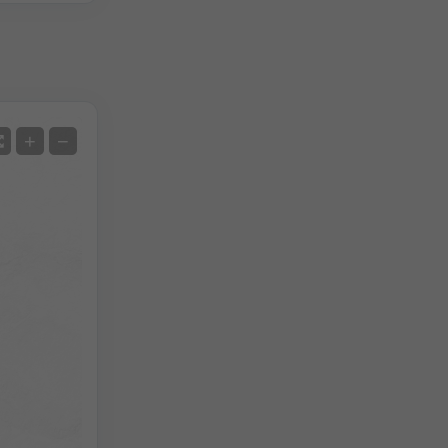
Satellite
+
−
Sans radar
Avec radar
Température mesurée
Précipitations mesurées
Screenshot
©