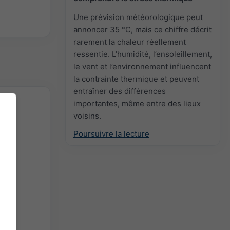
Une prévision météorologique peut
annoncer 35 °C, mais ce chiffre décrit
rarement la chaleur réellement
ressentie. L’humidité, l’ensoleillement,
le vent et l’environnement influencent
la contrainte thermique et peuvent
entraîner des différences
importantes, même entre des lieux
voisins.
Poursuivre la lecture