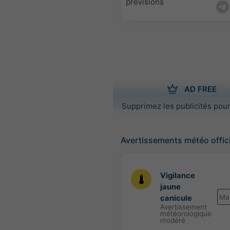
prévisions
AD FREE
Supprimez les publicités pour
Avertissements météo offic
Vigilance
jaune
Ma
canicule
Avertissement
météorologique
modéré