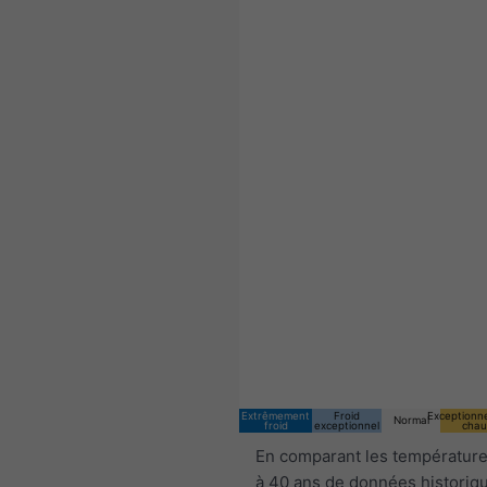
Extrêmement
Froid
Exceptionn
Normal
froid
exceptionnel
chau
En comparant les température
à 40 ans de données historiq