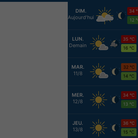
DIM.
34 
Aujourd'hui
12 
LUN.
35 °C
Demain
16 °C
MAR.
32 °C
11/8
14 °C
MER.
34 °C
12/8
13 °C
JEU.
36 °C
13/8
15 °C