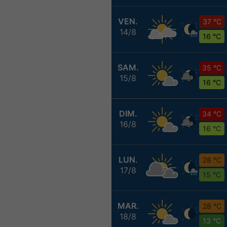
VEN.
37 °C
14/8
16 °C
SAM.
35 °C
15/8
16 °C
DIM.
34 °C
16/8
16 °C
LUN.
28 °C
17/8
15 °C
MAR.
28 °C
18/8
13 °C