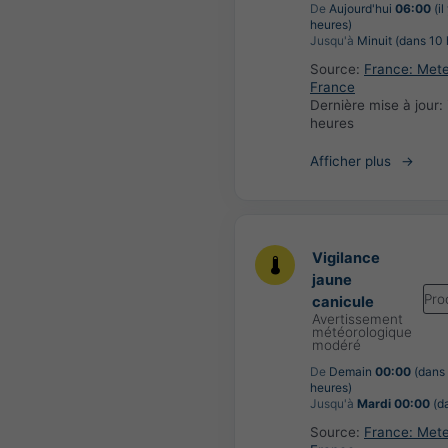
De
Aujourd'hui
06:00
(il
heures)
Jusqu'à
Minuit (dans 10 
Source:
France: Met
France
Dernière mise à jour:
heures
Afficher plus
Vigilance
jaune
Pro
canicule
Avertissement
météorologique
modéré
De
Demain
00:00
(dans
heures)
Jusqu'à
Mardi 00:00
(da
Source:
France: Met