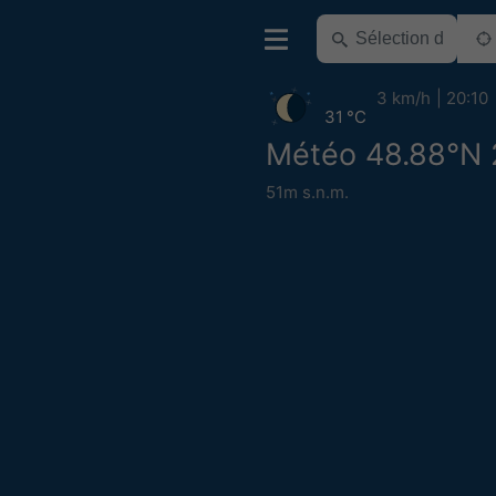
3 km/h
20:10
31 °C
Météo 48.88°N 
51m s.n.m.