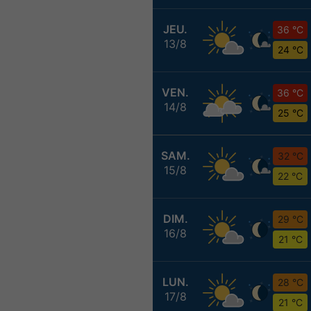
JEU.
36 °C
13/8
24 °C
VEN.
36 °C
14/8
25 °C
SAM.
32 °C
15/8
22 °C
DIM.
29 °C
16/8
21 °C
LUN.
28 °C
17/8
21 °C