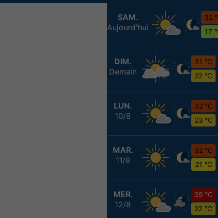
SAM.
32 
Aujourd'hui
17 
DIM.
31 °C
Demain
22 °C
LUN.
32 °C
10/8
23 °C
MAR.
32 °C
11/8
21 °C
MER.
35 °C
12/8
22 °C