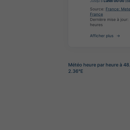
Jusqu'à
Lundi 00:00
(da
Source:
France: Met
France
Dernière mise à jour:
heures
Afficher plus
Météo heure par heure à 4
2.36°E