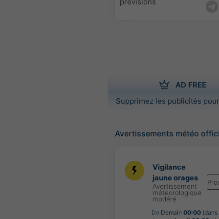
prévisions
AD FREE
Supprimez les publicités pour
Avertissements météo offic
Vigilance
jaune orages
Pro
Avertissement
météorologique
modéré
De
Demain
00:00
(dans 