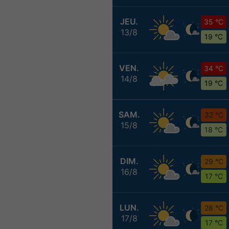
JEU.
35 °C
13/8
19 °C
VEN.
34 °C
14/8
19 °C
SAM.
32 °C
15/8
18 °C
DIM.
29 °C
16/8
17 °C
LUN.
28 °C
17/8
17 °C