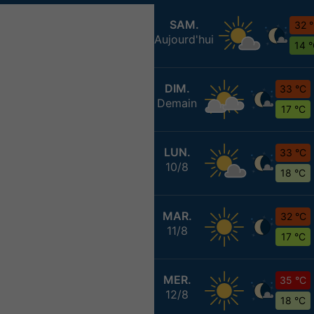
SAM.
32 
Aujourd'hui
14 
DIM.
33 °C
Demain
17 °C
LUN.
33 °C
10/8
18 °C
MAR.
32 °C
11/8
17 °C
MER.
35 °C
12/8
18 °C