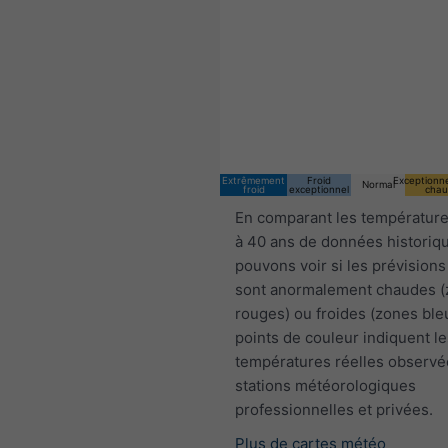
18:00 CEST
Sat 8
Sun 9
Extrêmement
Froid
Exceptionn
Normal
froid
exceptionnel
chau
En comparant les température
à 40 ans de données historiq
pouvons voir si les prévisions
sont anormalement chaudes 
rouges) ou froides (zones ble
points de couleur indiquent le
températures réelles observé
stations météorologiques
professionnelles et privées.
Plus de cartes météo