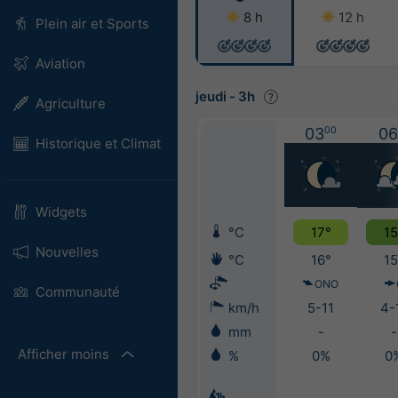
8 h
12 h
Plein air et Sports
Aviation
jeudi
-
3h
Agriculture
03
00
06
Historique et Climat
Widgets
°C
17°
15
Nouvelles
°C
16°
15
ONO
Communauté
km/h
5-11
4-
mm
-
-
Afficher moins
%
0%
0