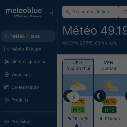
Météo 49.1
Météo 7 jours
49.19°N 2.57°E,
63m s.n.m.
Météo 10 jours
Météo aujourd'hui
JEU.
VEN.
Aujourd'hui
Demain
Webcams
Cartes météo
❯
Produits
25 °C
26 °C
14 °C
11 °C
16 km/h
10 km/h
Prévision
-
-