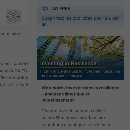
AD FREE
Supprimez les publicités pour 9 € par
an
isions avec
ps est couvert
jusqu'à 25 °C.
ffle une petite
N 2. 57°E sont
Webinaire : Investir dans la résilience
– analyse climatique et
investissement
Chaque investissement réalisé
aujourd'hui devra faire face aux
conditions climatiques de demain.