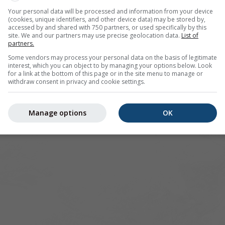
Your personal data will be processed and information from your device
(cookies, unique identifiers, and other device data) may be stored by,
pour 49.19°N 2.57°E offre toutes les informations météorolo
accessed by and shared with 750 partners, or used specifically by this
lus]
site. We and our partners may use precise geolocation data.
List of
partners.
Some vendors may process your personal data on the basis of legitimate
interest, which you can object to by managing your options below. Look
for a link at the bottom of this page or in the site menu to manage or
 actuelles
withdraw consent in privacy and cookie settings.
Manage options
OK