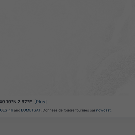
49.19°N 2.57°E
.
[Plus]
GOES-16
and
EUMETSAT
. Données de foudre fournies par
nowcast
.