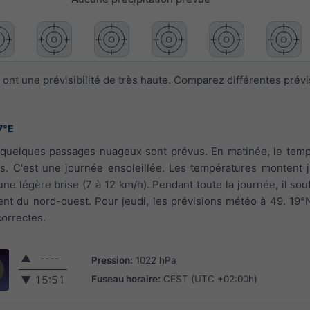
ont une prévisibilité de très haute. Comparez différentes prév
7°E
t, quelques passages nuageux sont prévus. En matinée, le tem
es. C'est une journée ensoleillée. Les températures montent 
 une légère brise (7 à 12 km/h). Pendant toute la journée, il sou
ient du nord-ouest. Pour jeudi, les prévisions météo à 49. 19°
correctes.
▲
----
Pression:
1022 hPa
Fuseau horaire:
CEST (UTC +02:00h)
▼
15:51