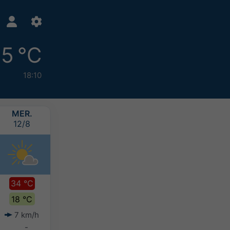
5 °C
18:10
MER.
JEU.
VEN.
SAM.
12/8
13/8
14/8
15/8
34 °C
34 °C
31 °C
28 °C
18 °C
19 °C
18 °C
16 °C
7 km/h
10 km/h
11 km/h
11 km/h
-
-
-
-