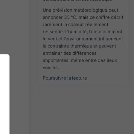
Une prévision météorologique peut
annoncer 35 °C, mais ce chiffre décrit
rarement la chaleur réellement
ressentie. L’humidité, l’ensoleillement,
le vent et l’environnement influencent
la contrainte thermique et peuvent
entraîner des différences
importantes, même entre des lieux
voisins.
Poursuivre la lecture