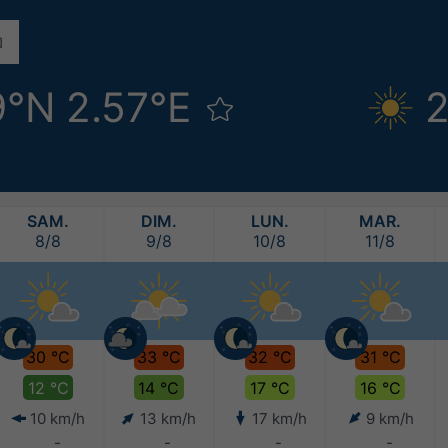
9°N 2.57°E
2
SAM.
DIM.
LUN.
MAR.
8/8
9/8
10/8
11/8
30 °C
33 °C
32 °C
31 °C
12 °C
14 °C
17 °C
16 °C
10 km/h
13 km/h
17 km/h
9 km/h
-
-
-
-