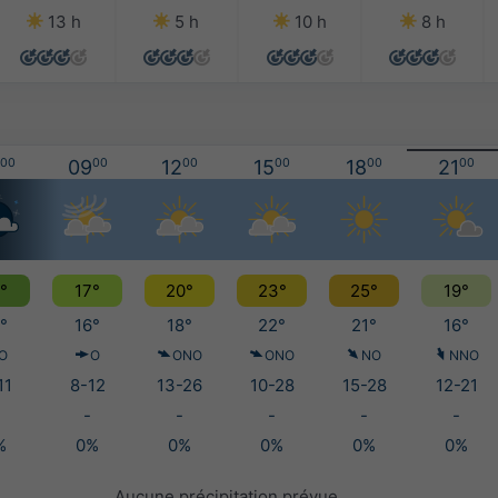
13 h
5 h
10 h
8 h
00
09
00
12
00
15
00
18
00
21
00
°
17°
20°
23°
25°
19°
°
16°
18°
22°
21°
16°
O
O
ONO
ONO
NO
NNO
11
8-12
13-26
10-28
15-28
12-21
-
-
-
-
-
%
0%
0%
0%
0%
0%
Aucune précipitation prévue