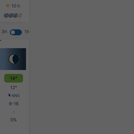
10 h
14 h
14 h
11 h
3h
1h
14°
12°
NNO
6-16
-
0%