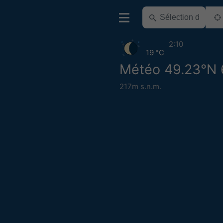
2:10
19 °C
Météo 49.23°N 
217m s.n.m.