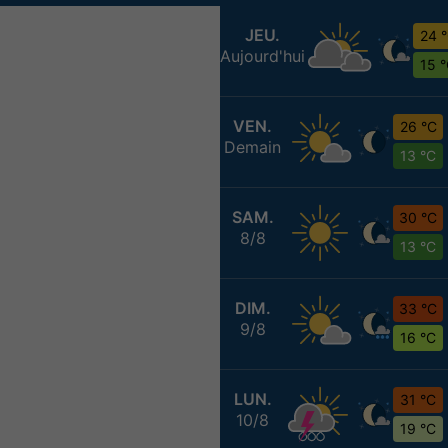
JEU.
24 
Aujourd'hui
15 
VEN.
26 °C
Demain
13 °C
SAM.
30 °C
8/8
13 °C
DIM.
33 °C
9/8
16 °C
LUN.
31 °C
10/8
19 °C