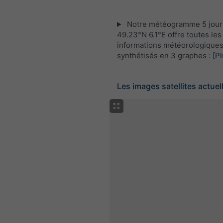
Notre météogramme 5 jour
49.23°N 6.1°E offre toutes les
informations météorologique
synthétisés en 3 graphes :
[Pl
Les images satellites actuel
Satellite
+
−
Sans radar
Av
Température me
Précipitations 
Screenshot
©