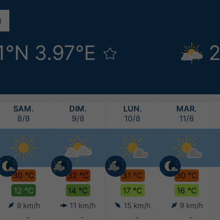
1°N 3.97°E
2
SAM.
DIM.
LUN.
MAR.
8/8
9/8
10/8
11/8
30 °C
32 °C
31 °C
30 °C
12 °C
14 °C
17 °C
16 °C
9 km/h
11 km/h
15 km/h
9 km/h
-
-
-
-