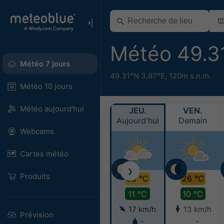
Météo 49.3
Météo 7 jours
49.31°N 3.97°E,
120m s.n.m.
Météo 10 jours
Météo aujourd'hui
JEU.
VEN.
Aujourd'hui
Demain
Webcams
Cartes météo
❯
Produits
25 °C
26 °C
11 °C
10 °C
17 km/h
13 km/h
Prévision
-
-