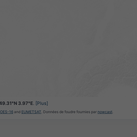
49.31°N 3.97°E
.
[Plus]
GOES-16
and
EUMETSAT
. Données de foudre fournies par
nowcast
.