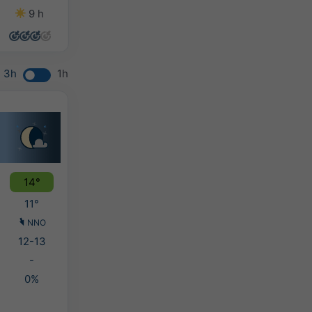
9 h
14 h
14 h
12 h
3h
1h
14°
11°
NNO
12-13
-
0%