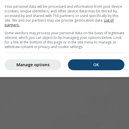
Your personal data will be processed and information from your device
(cookies, unique identifiers, and other device data) may be stored by,
pour 49.31°N 3.97°E offre toutes les informations météorolo
accessed by and shared with 750 partners, or used specifically by this
lus]
site. We and our partners may use precise geolocation data.
List of
partners.
Some vendors may process your personal data on the basis of legitimate
interest, which you can object to by managing your options below. Look
for a link at the bottom of this page or in the site menu to manage or
 actuelles
withdraw consent in privacy and cookie settings.
Manage options
OK