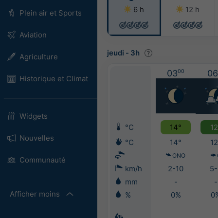
6 h
12 h
Plein air et Sports
Aviation
jeudi
-
3h
Agriculture
03
00
06
Historique et Climat
Widgets
°C
14°
12
Nouvelles
°C
14°
12
ONO
Communauté
km/h
2-10
5-
mm
-
-
Afficher moins
%
0%
0