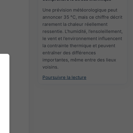
Une prévision météorologique peut
annoncer 35 °C, mais ce chiffre décrit
rarement la chaleur réellement
ressentie. L’humidité, l’ensoleillement,
le vent et l’environnement influencent
la contrainte thermique et peuvent
entraîner des différences
importantes, même entre des lieux
voisins.
Poursuivre la lecture