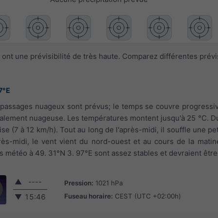
ont une prévisibilité de très haute. Comparez différentes prév
7°E
s passages nuageux sont prévus; le temps se couvre progress
ralement nuageuse. Les températures montent jusqu'à 25 °C. Dur
ise (7 à 12 km/h). Tout au long de l'après-midi, il souffle une pet
près-midi, le vent vient du nord-ouest et au cours de la matiné
ons météo à 49. 31°N 3. 97°E sont assez stables et devraient être
▲
----
Pression:
1021 hPa
Fuseau horaire:
CEST (UTC +02:00h)
▼
15:46