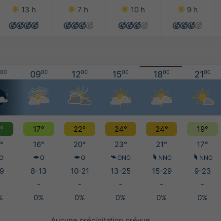
13 h
7 h
10 h
9 h
00
09
00
12
00
15
00
18
00
21
00
°
17°
22°
24°
24°
19°
°
16°
20°
23°
21°
17°
O
O
O
ONO
NNO
NNO
9
8-13
10-21
13-25
15-29
9-23
-
-
-
-
-
%
0%
0%
0%
0%
0%
Aucune précipitation prévue