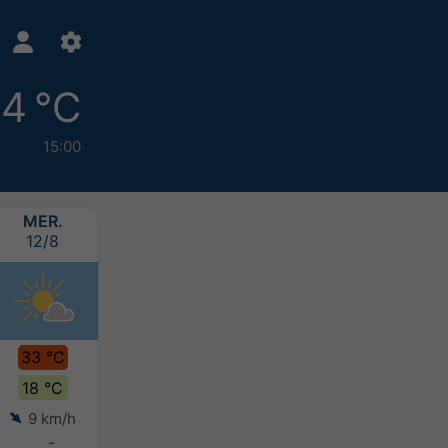
4 °C
15:00
MER.
JEU.
VEN.
SAM.
12/8
13/8
14/8
15/8
33 °C
35 °C
32 °C
28 °C
18 °C
19 °C
18 °C
16 °C
9 km/h
11 km/h
15 km/h
14 km/h
-
-
-
-