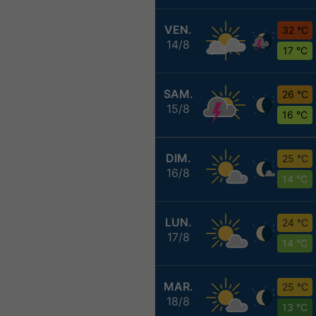
VEN.
32 °C
14/8
17 °C
SAM.
26 °C
15/8
16 °C
DIM.
25 °C
16/8
14 °C
LUN.
24 °C
17/8
14 °C
MAR.
25 °C
18/8
13 °C