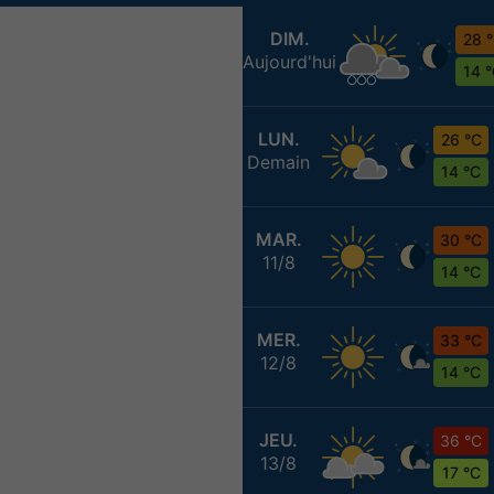
DIM.
28 
Aujourd'hui
14 
LUN.
26 °C
Demain
14 °C
MAR.
30 °C
11/8
14 °C
MER.
33 °C
12/8
14 °C
JEU.
36 °C
13/8
17 °C