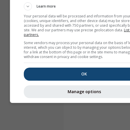
Learn more
Your personal data will be processed and information from you
(cookies, unique identifiers, and other device data) may be store
accessed by and shared with 750 partners, or used specifically b
site. We and our partners may use precise geolocation data.
List
partners.
Some vendors may process your personal data on the basis of l
interest, which you can object to by managing your options belo
for a link at the bottom of this page or in the site menu to manag
withdraw consent in privacy and cookie settings.
OK
Manage options