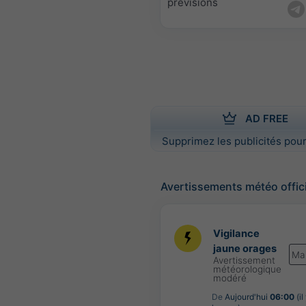
prévisions
AD FREE
Supprimez les publicités pour
Avertissements météo offic
Vigilance
jaune orages
Ma
Avertissement
météorologique
modéré
De
Aujourd'hui
06:00
(il