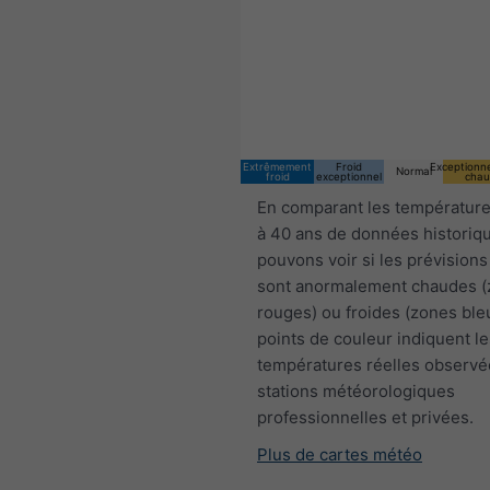
Extrêmement
Froid
Exceptionn
Normal
froid
exceptionnel
chau
En comparant les température
à 40 ans de données historiq
pouvons voir si les prévisions
sont anormalement chaudes 
rouges) ou froides (zones ble
points de couleur indiquent le
températures réelles observé
stations météorologiques
professionnelles et privées.
Plus de cartes météo