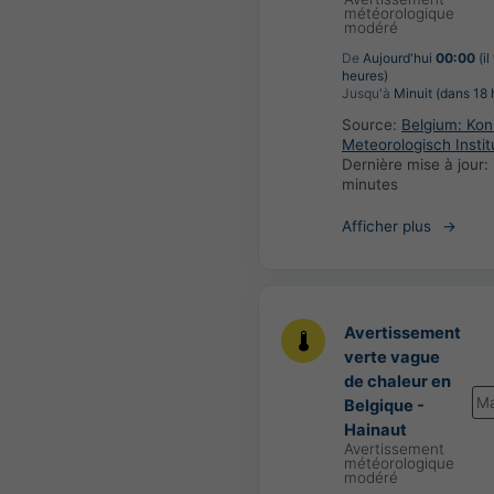
météorologique
modéré
De
Aujourd'hui
00:00
(il
heures)
Jusqu'à
Minuit (dans 18 
Source:
Belgium: Koni
Meteorologisch Instit
Dernière mise à jour:
minutes
Afficher plus
Avertissement
verte vague
de chaleur en
Ma
Belgique -
Hainaut
Avertissement
météorologique
modéré