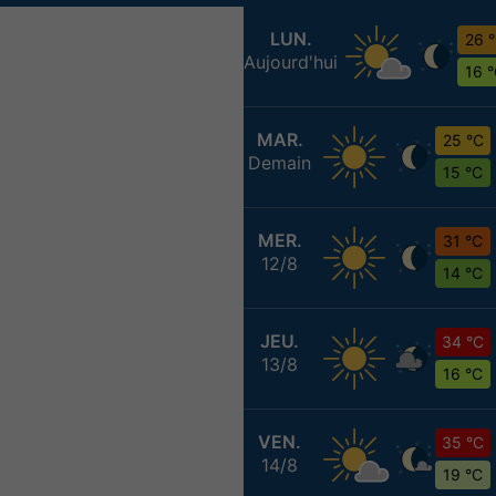
LUN.
26 
Aujourd'hui
16 
MAR.
25 °C
Demain
15 °C
MER.
31 °C
12/8
14 °C
JEU.
34 °C
13/8
16 °C
VEN.
35 °C
14/8
19 °C