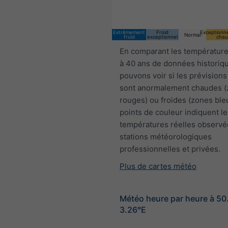
Extrêmement
Froid
Exceptionn
Normal
froid
exceptionnel
chau
En comparant les température
à 40 ans de données historiq
pouvons voir si les prévisions
sont anormalement chaudes 
rouges) ou froides (zones ble
points de couleur indiquent le
températures réelles observé
stations météorologiques
professionnelles et privées.
Plus de cartes météo
Météo heure par heure à 5
3.26°E