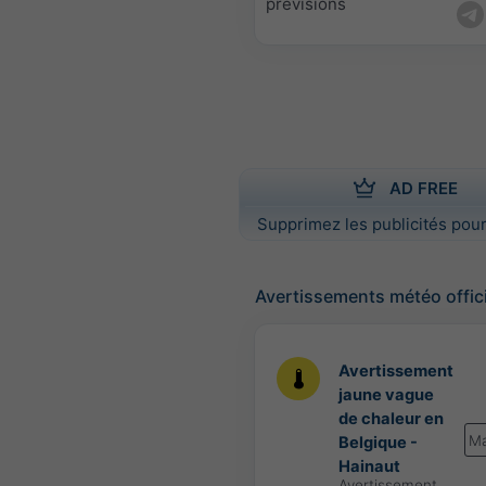
prévisions
AD FREE
Supprimez les publicités pour
Avertissements météo offic
Avertissement
jaune vague
de chaleur en
Ma
Belgique -
Hainaut
Avertissement