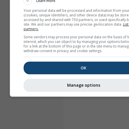
Learn more
Your personal data will be processed and information from you
(cookies, unique identifiers, and other device data) may be store
accessed by and shared with 750 partners, or used specifically b
site. We and our partners may use precise geolocation data.
List
partners.
Some vendors may process your personal data on the basis of l
interest, which you can object to by managing your options belo
for a link at the bottom of this page or in the site menu to manag
withdraw consent in privacy and cookie settings.
OK
Manage options