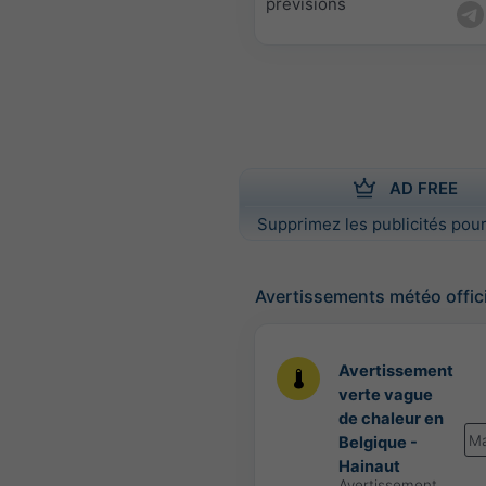
prévisions
AD FREE
Supprimez les publicités pour
Avertissements météo offic
Avertissement
verte vague
de chaleur en
Ma
Belgique -
Hainaut
Avertissement