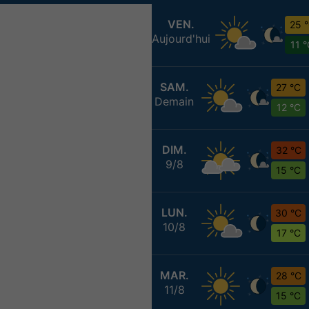
VEN.
25 
Aujourd'hui
11 
SAM.
27 °C
Demain
12 °C
DIM.
32 °C
9/8
15 °C
LUN.
30 °C
10/8
17 °C
MAR.
28 °C
11/8
15 °C