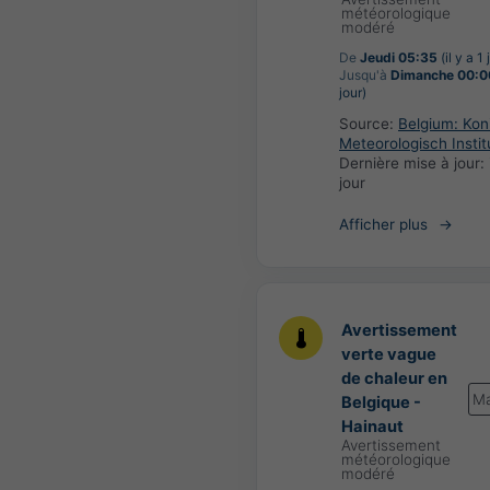
météorologique
modéré
De
Jeudi 05:35
(il y a 1 
Jusqu'à
Dimanche 00:0
jour)
Source:
Belgium: Koni
Meteorologisch Instit
Dernière mise à jour:
jour
Afficher plus
Avertissement
verte vague
de chaleur en
Ma
Belgique -
Hainaut
Avertissement
météorologique
modéré