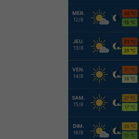
MER.
32 °C
12/8
15 °C
JEU.
33 °C
13/8
20 °C
VEN.
31 °C
14/8
18 °C
SAM.
27 °C
15/8
17 °C
DIM.
25 °C
16/8
15 °C