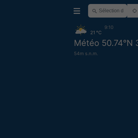
9:10
21 °C
Météo 50.74°N 
54m s.n.m.