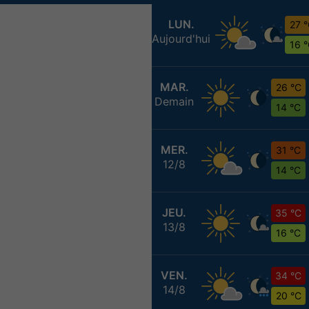
LUN.
27 
Aujourd'hui
16 
MAR.
26 °C
Demain
14 °C
MER.
31 °C
12/8
14 °C
JEU.
35 °C
13/8
16 °C
VEN.
34 °C
14/8
20 °C