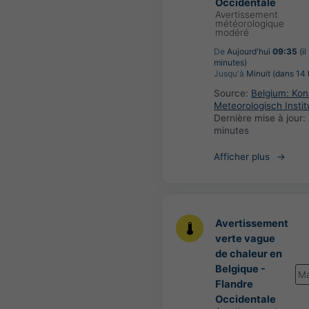
Occidentale
Avertissement
météorologique
modéré
De
Aujourd'hui
09:35
(il
minutes)
Jusqu'à
Minuit (dans 14 
Source:
Belgium: Koni
Meteorologisch Instit
Dernière mise à jour:
minutes
Afficher plus
Avertissement
verte vague
de chaleur en
Belgique -
Ma
Flandre
Occidentale