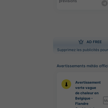
prévisions
AD FREE
Supprimez les publicités pour
Avertissements météo offic
Avertissement
verte vague
de chaleur en
Belgique -
Ma
Flandre