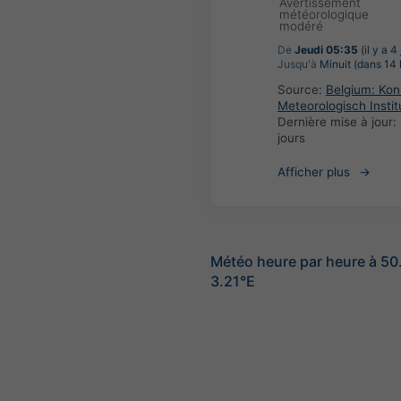
Avertissement
météorologique
modéré
De
Jeudi 05:35
(il y a 4
Jusqu'à
Minuit (dans 14 
Source:
Belgium: Koni
Meteorologisch Instit
Dernière mise à jour:
jours
Afficher plus
Météo heure par heure à 50
3.21°E