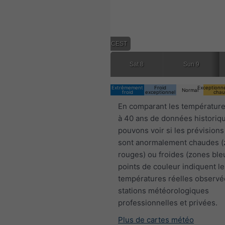
16:00 CEST
Sat 8
Sun 9
Extrêmement
Froid
Exceptionn
Normal
froid
exceptionnel
chau
En comparant les température
à 40 ans de données historiq
pouvons voir si les prévisions
sont anormalement chaudes 
rouges) ou froides (zones ble
points de couleur indiquent le
températures réelles observé
stations météorologiques
professionnelles et privées.
Plus de cartes météo