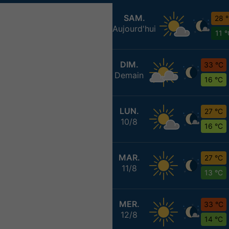
SAM.
28 
Aujourd'hui
11 
DIM.
33 °C
Demain
16 °C
LUN.
27 °C
10/8
16 °C
MAR.
27 °C
11/8
13 °C
MER.
33 °C
12/8
14 °C