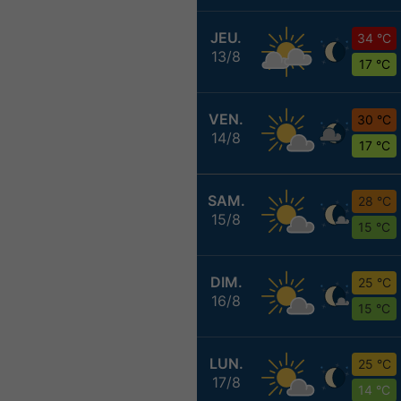
JEU.
34 °C
13/8
17 °C
VEN.
30 °C
14/8
17 °C
SAM.
28 °C
15/8
15 °C
DIM.
25 °C
16/8
15 °C
LUN.
25 °C
17/8
14 °C