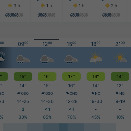
3 h
1 h
1 h
2 h
00
09
00
12
00
15
00
18
00
21
00
°
15°
16°
17°
16°
14°
°
14°
15°
16°
14°
12°
SO
OSO
OSO
ONO
NO
NO
23
14-25
14-30
12-28
19-30
9-19
2
< 1
< 1
-
-
5%
30%
65%
70%
45%
10%