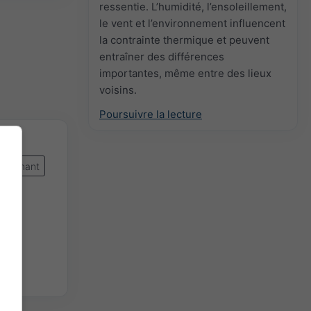
ressentie. L’humidité, l’ensoleillement,
le vent et l’environnement influencent
la contrainte thermique et peuvent
entraîner des différences
importantes, même entre des lieux
voisins.
Poursuivre la lecture
intenant