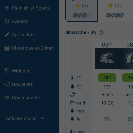
3 h
3 h
Plein air et Sports
Aviation
dimanche
-
3h
Agriculture
03
00
06
Historique et Climat
Widgets
°C
14°
15
Nouvelles
°C
13°
13
OSO
O
Communauté
km/h
10-22
11-
mm
-
-
Afficher moins
%
5%
2
mm