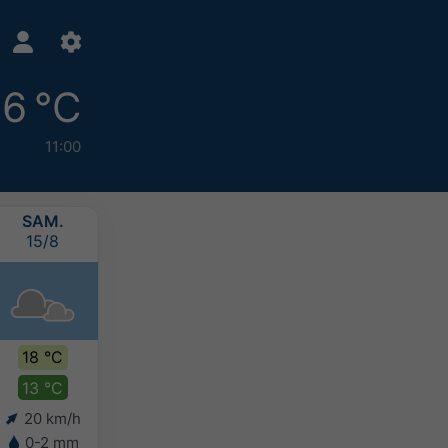
16 °C
11:00
SAM.
DIM.
LUN.
MAR.
15/8
16/8
17/8
18/8
18 °C
19 °C
19 °C
19 °C
13 °C
13 °C
13 °C
14 °C
20 km/h
6 km/h
7 km/h
13 km/h
0-2 mm
-
-
-