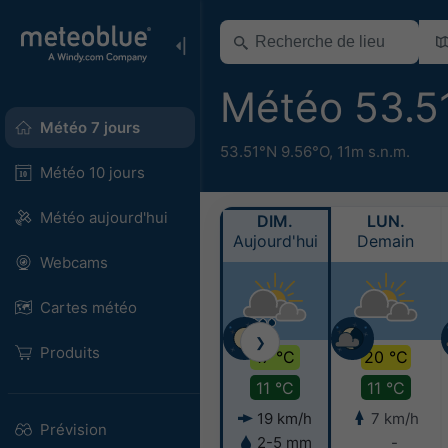
Météo 53.5
Météo 7 jours
53.51°N 9.56°O,
11m s.n.m.
Météo 10 jours
Météo aujourd'hui
DIM.
LUN.
Aujourd'hui
Demain
Webcams
Cartes météo
❯
Produits
17 °C
20 °C
11 °C
11 °C
19 km/h
7 km/h
Prévision
2-5 mm
-