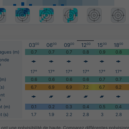
03
00
06
00
09
00
12
00
15
00
18
00
vagues (m)
0.7
0.7
0.7
0.8
0.9
0.8
'onde
t
17°
17°
17°
17°
17°
17°
(m)
0.6
0.6
0.6
0.6
0.7
0.7
(s)
6.7
6.9
6.9
7.2
6.7
6.2
ent
t
t (m)
0.1
0.2
0.3
0.4
0.5
0.4
 (s)
1.7
1.9
2.2
2.8
3
2.8
ont une prévisibilité de haute. Comparez différentes prévision