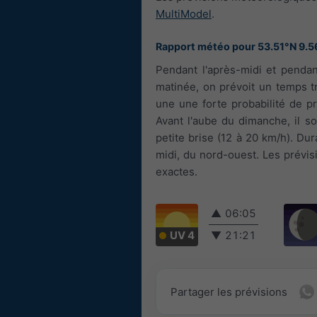
MultiModel
.
Rapport météo pour 53.51°N 9.
Pendant l'après-midi et pendan
matinée, on prévoit un temps t
une une forte probabilité de p
Avant l'aube du dimanche, il so
petite brise (12 à 20 km/h). Dura
midi, du nord-ouest. Les prévi
exactes.
▲
06:05
UV 4
▼
21:21
Partager les prévisions