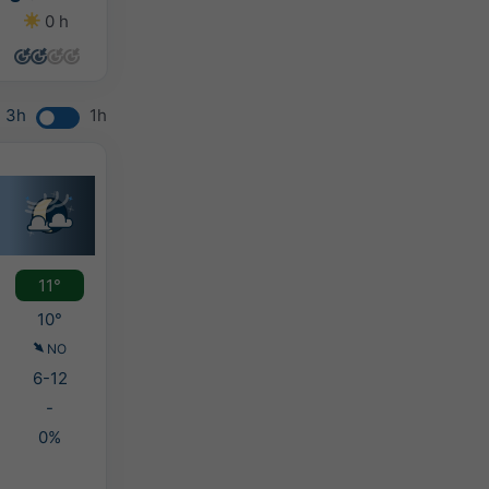
0 h
2 h
12 h
4 h
3h
1h
11°
10°
NO
6-12
-
0%