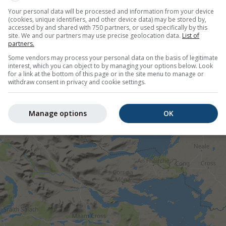
Your personal data will be processed and information from your device
(cookies, unique identifiers, and other device data) may be stored by,
ions, 53.51°N 9.56°O
accessed by and shared with 750 partners, or used specifically by this
site. We and our partners may use precise geolocation data.
List of
partners.
Some vendors may process your personal data on the basis of legitimate
©
interest, which you can object to by managing your options below. Look
for a link at the bottom of this page or in the site menu to manage or
withdraw consent in privacy and cookie settings.
Manage options
OK