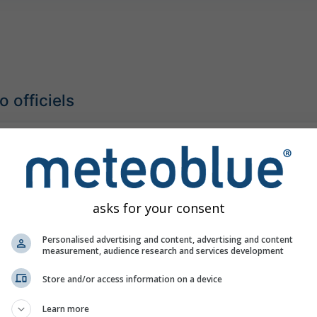
 officiels
ng for Cavan, Donegal, Monaghan, Clare, Cork,
Ma
ick, Connacht
étéorologique modéré
asks for your consent
00
(il y a 16 heures)
Jusqu'à
Aujourd'hui
12:00
(dans 1 heure)
Met Eireann - Irish Meteorological Service
Personalised advertising and content, advertising and content
our:
il y a 2 jours
measurement, audience research and services development
Store and/or access information on a device
Learn more