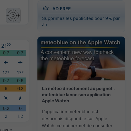
AD FREE
Supprimez les publicités pour 9 € par
an
21
00
0.7
0.7
17°
17°
0.7
0.6
La météo directement au poignet :
6
6.2
meteoblue lance son application
Apple Watch
0.2
0
L'application meteoblue est
2
1.2
désormais disponible sur Apple
Watch, ce qui permet de consulter
s avec