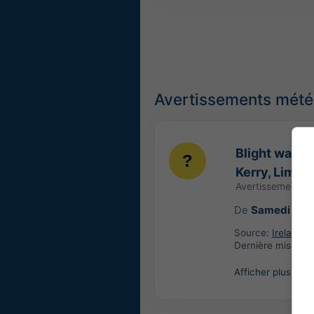
Avertissements météo
Blight warni
Kerry, Limer
Avertissement m
De
Samedi 18:
Source:
Ireland: 
Dernière mise à j
Afficher plus