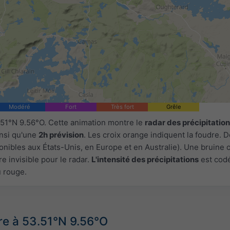
Modéré
Fort
Très fort
Grêle
.51°N 9.56°O. Cette animation montre le
radar des précipitatio
insi qu'une
2h prévision
. Les croix orange indiquent la foudre.
onibles aux États-Unis, en Europe et en Australie). Une bruine 
e invisible pour le radar.
L'intensité des précipitations
est cod
u rouge.
re à 53.51°N 9.56°O