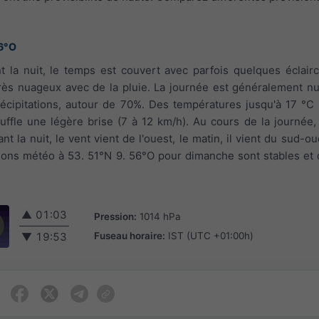
56°O
t la nuit, le temps est couvert avec parfois quelques éclairc
rès nuageux avec de la pluie. La journée est généralement nu
récipitations, autour de 70%. Des températures jusqu'à 17 °C
uffle une légère brise (7 à 12 km/h). Au cours de la journée, 
nt la nuit, le vent vient de l'ouest, le matin, il vient du sud-ou
sions météo à 53. 51°N 9. 56°O pour dimanche sont stables et 
▲
01:03
Pression:
1014 hPa
Fuseau horaire:
IST (UTC +01:00h)
▼
19:53