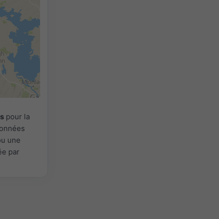
ns
pour la
 Données
ou une
ée par