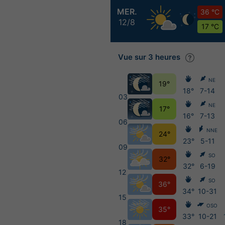
MER.
36 °C
12/8
17 °C
Vue sur 3 heures
NE
19°
18°
7-14
03
NE
17°
16°
7-13
06
NNE
24°
23°
5-11
09
SO
32°
32°
6-19
12
SO
36°
34°
10-31
15
OSO
35°
33°
10-21
18