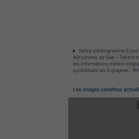
Notre météogramme 5 jour
Aérodrome de Gap – Tallard of
les informations météorologi
synthétisés en 3 graphes :
[Pl
Les images satellites actuel