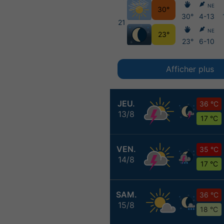
NE
30°
30°
4-13
21
NE
23°
23°
6-10
Afficher plus
JEU.
36 °C
13/8
17 °C
VEN.
35 °C
14/8
17 °C
SAM.
36 °C
15/8
18 °C