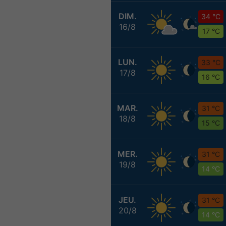
DIM.
34 °C
16/8
17 °C
LUN.
33 °C
17/8
16 °C
MAR.
31 °C
18/8
15 °C
MER.
31 °C
19/8
14 °C
JEU.
31 °C
20/8
14 °C