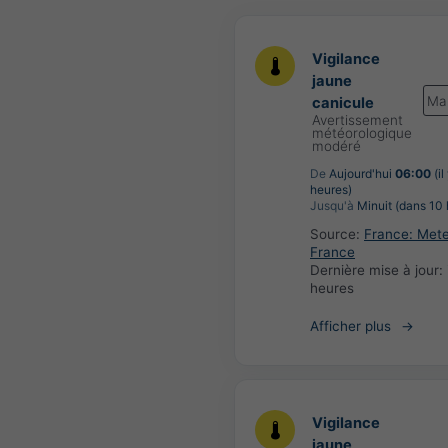
Vigilance
jaune
Ma
canicule
Avertissement
météorologique
modéré
De
Aujourd'hui
06:00
(il
heures)
Jusqu'à
Minuit (dans 10 
Source:
France: Met
France
Dernière mise à jour:
heures
Afficher plus
Vigilance
jaune