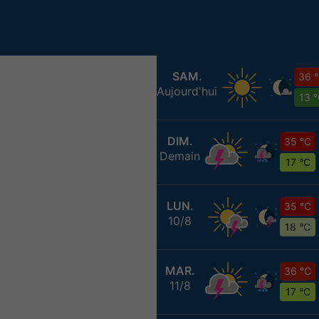
SAM.
36 
Aujourd'hui
13 
DIM.
35 °C
Demain
17 °C
LUN.
35 °C
10/8
18 °C
MAR.
36 °C
11/8
17 °C