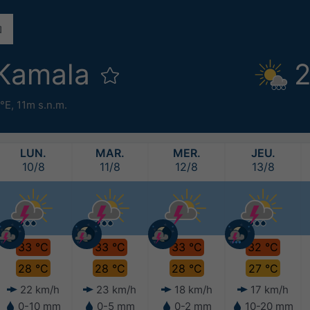
 Kamala
2
8°E,
11m s.n.m.
LUN.
MAR.
MER.
JEU.
10/8
11/8
12/8
13/8
33 °C
33 °C
33 °C
32 °C
28 °C
28 °C
28 °C
27 °C
22 km/h
23 km/h
18 km/h
17 km/h
0-10 mm
0-5 mm
0-2 mm
10-20 mm