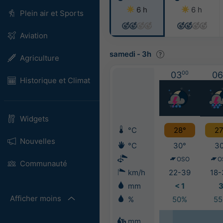
6 h
6 h
Plein air et Sports
Aviation
samedi
-
3h
Agriculture
03
00
06
Historique et Climat
Widgets
°C
28°
27
Nouvelles
°C
30°
30
OSO
O
Communauté
km/h
22-39
18-
mm
< 1
Afficher moins
%
50%
5
mm