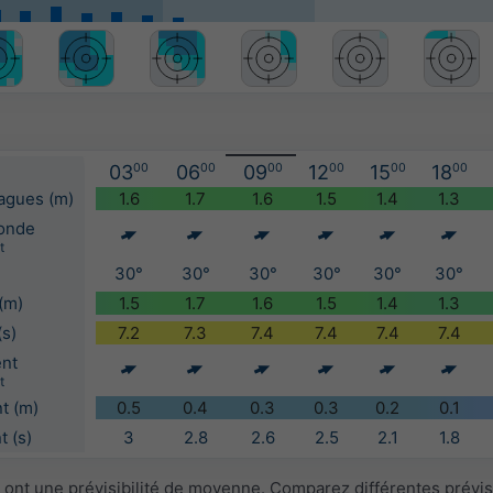
03
00
06
00
09
00
12
00
15
00
18
00
vagues (m)
1.6
1.7
1.6
1.5
1.4
1.3
'onde
t
30°
30°
30°
30°
30°
30°
(m)
1.5
1.7
1.6
1.5
1.4
1.3
(s)
7.2
7.3
7.4
7.4
7.4
7.4
ent
t
t (m)
0.5
0.4
0.3
0.3
0.2
0.1
 (s)
3
2.8
2.6
2.5
2.1
1.8
 ont une prévisibilité de moyenne. Comparez différentes prévi