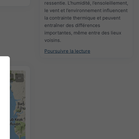
ressentie. L’humidité, l’ensoleillement,
le vent et l’environnement influencent
la contrainte thermique et peuvent
entraîner des différences
importantes, même entre des lieux
voisins.
Poursuivre la lecture
+
−