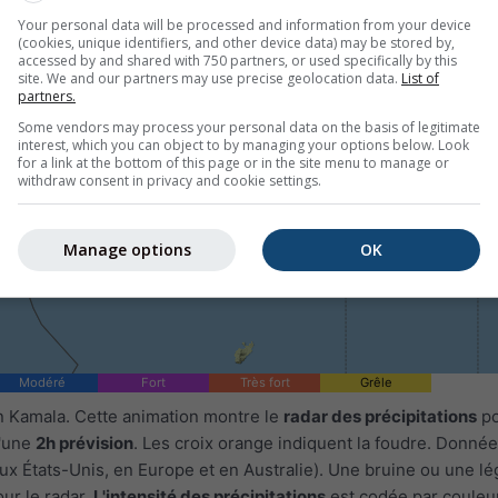
Your personal data will be processed and information from your device
(cookies, unique identifiers, and other device data) may be stored by,
accessed by and shared with 750 partners, or used specifically by this
site. We and our partners may use precise geolocation data.
List of
partners.
Some vendors may process your personal data on the basis of legitimate
interest, which you can object to by managing your options below. Look
for a link at the bottom of this page or in the site menu to manage or
withdraw consent in privacy and cookie settings.
Manage options
OK
1h
3h
6h
9h
1
06:25
06:40
06:55
07:10
07:25
07:40
07:55
Modéré
Fort
Très fort
Grêle
n Kamala. Cette animation montre le
radar des précipitations
po
u'une
2h prévision
. Les croix orange indiquent la foudre. Donnée
ux États-Unis, en Europe et en Australie). Une bruine ou une l
our le radar.
L'intensité des précipitations
est codée par couleur