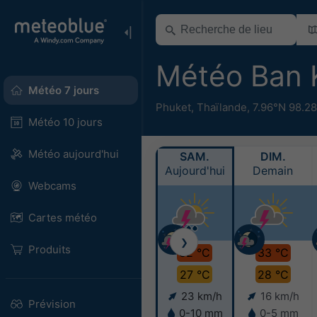
Météo Ban
Météo 7 jours
Phuket
,
Thaïlande
,
7.96°N 98.2
Météo 10 jours
Météo aujourd'hui
SAM.
DIM.
Aujourd'hui
Demain
Webcams
Cartes météo
❯
Produits
32 °C
33 °C
27 °C
28 °C
23 km/h
16 km/h
Prévision
0-10 mm
0-5 mm