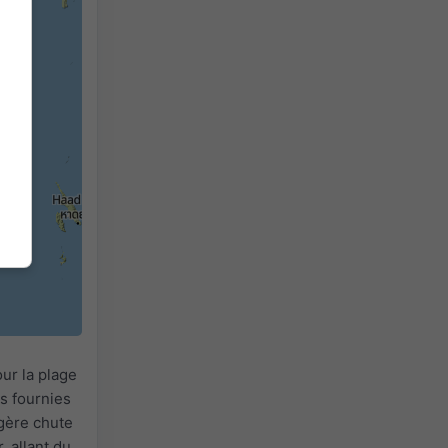
2h
18h
24h
ur la plage
s fournies
égère chute
, allant du