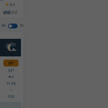
6 h
8 h
0 h
4 h
3h
1h
28°
33°
O
11-25
-
15%