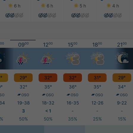
6 h
6 h
5 h
4 h
00
09
00
12
00
15
00
18
00
21
00
°
29°
32°
32°
31°
29°
°
32°
35°
36°
35°
34°
SO
OSO
OSO
OSO
OSO
OSO
34
19-38
18-32
16-35
12-26
9-22
3
3
< 1
-
-
-
5%
50%
50%
35%
25%
15%