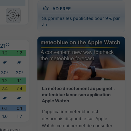
AD FREE
Supprimez les publicités pour 9 € par
an
21
00
1.2
1.2
30°
30°
1.2
1.1
La météo directement au poignet :
7.4
7.4
meteoblue lance son application
Apple Watch
0.1
0.1
L'application meteoblue est
1.6
1.7
désormais disponible sur Apple
Watch, ce qui permet de consulter
sions avec