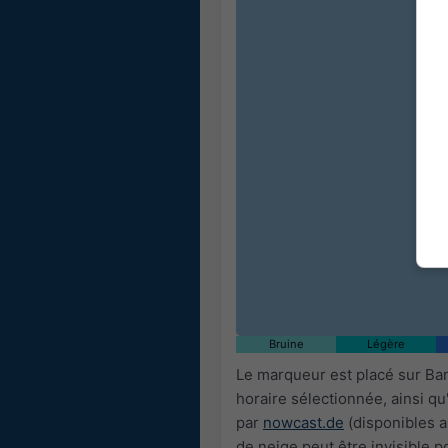
05:10
05:25
05:40
05:55
06:10
Bruine
Légère
Le marqueur est placé sur Ba
horaire sélectionnée, ainsi q
par
nowcast.de
(disponibles a
de neige peut être invisible p