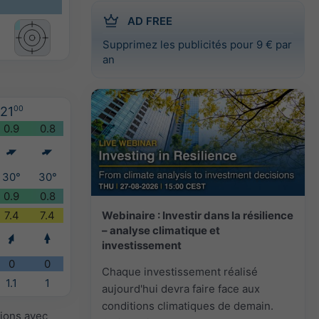
AD FREE
Supprimez les publicités pour 9 € par
an
21
00
0.9
0.8
30°
30°
0.9
0.8
Webinaire : Investir dans la résilience
7.4
7.4
– analyse climatique et
investissement
0
0
Chaque investissement réalisé
1.1
1
aujourd'hui devra faire face aux
conditions climatiques de demain.
sions avec