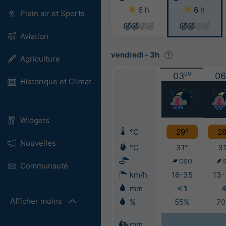
6 h
6 h
Plein air et Sports
Aviation
vendredi
-
3h
Agriculture
03
00
06
Historique et Climat
Widgets
°C
29°
28
Nouvelles
°C
31°
31
OSO
Communauté
km/h
16-35
13-
mm
< 1
Afficher moins
%
55%
7
mm