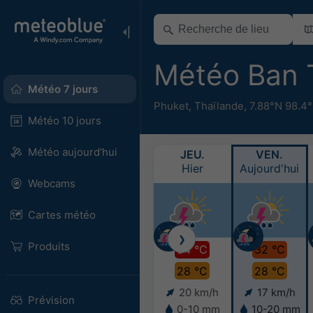
Météo Ban T
Météo 7 jours
Phuket
,
Thaïlande
,
7.88°N 98.4
Météo 10 jours
Météo aujourd'hui
JEU.
VEN.
Hier
Aujourd'hui
Webcams
Cartes météo
❯
Produits
34 °C
32 °C
28 °C
28 °C
20 km/h
17 km/h
Prévision
0-10 mm
10-20 mm