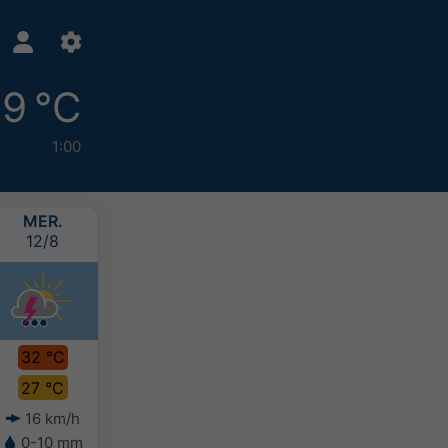
9 °C
1:00
MER.
JEU.
VEN.
SAM.
12/8
13/8
14/8
15/8
32 °C
32 °C
32 °C
32 °C
27 °C
27 °C
27 °C
27 °C
16 km/h
20 km/h
25 km/h
26 km/h
0-10 mm
-
0-5 mm
0-10 mm