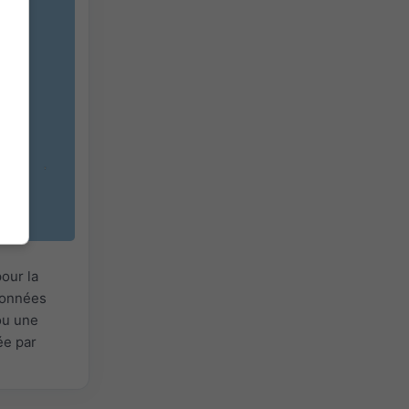
our la
 Données
ou une
ée par