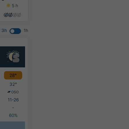
5 h
8 h
8 h
8 h
3h
1h
28°
32°
OSO
11-26
-
60%