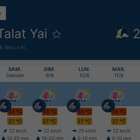
alat Yai
2
°E,
8m s.n.m.
SAM.
DIM.
LUN.
MAR.
Demain
9/8
10/8
11/8
33 °C
33 °C
33 °C
33 °C
27 °C
27 °C
27 °C
27 °C
22 km/h
22 km/h
25 km/h
22 km/h
10-20 mm
10-20 mm
0-10 mm
0-10 mm