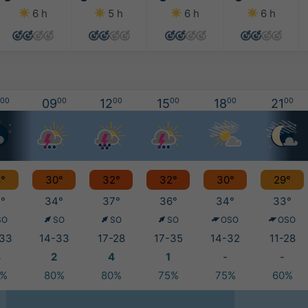
6 h
5 h
6 h
6 h
00
09
00
12
00
15
00
18
00
21
00
°
30°
32°
32°
30°
29°
°
34°
37°
36°
34°
33°
SO
SO
SO
SO
OSO
OSO
33
14-33
17-28
17-35
14-32
11-28
4
2
4
1
-
-
0%
80%
80%
75%
75%
60%