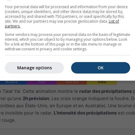
Your personal data will be processed and information from your device
(cookies, unique identifiers, and other device data) may be stored by,
accessed by and shared with 750 partners, or used specifically by this
site. We and our partners may use precise geolocation data.
List of
partners.
Some vendors may process your personal data on the basis of legitimate
interest, which you can object to by managing your options below. Look
for a link at the bottom of this page or in the site menu to manage or
withdraw consent in privacy and cookie settings.
Manage options
OK
Modéré
Fort
Très fort
Grêle
 Talat Yai. Cette animation montre le
radar des précipitations
p
insi qu'une
2h prévision
. Les croix orange indiquent la foudre.
onibles aux États-Unis, en Europe et en Australie). Une bruine 
e invisible pour le radar.
L'intensité des précipitations
est cod
u rouge.