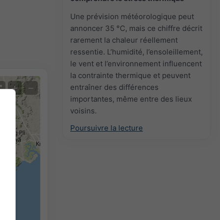
Une prévision météorologique peut
annoncer 35 °C, mais ce chiffre décrit
rarement la chaleur réellement
ressentie. L’humidité, l’ensoleillement,
le vent et l’environnement influencent
la contrainte thermique et peuvent
entraîner des différences
+
−
importantes, même entre des lieux
voisins.
Poursuivre la lecture