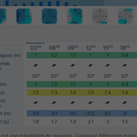
03
00
06
00
09
00
12
00
15
00
18
00
vagues (m)
1
1.2
1.1
1
1
0.9
'onde
t
30°
30°
30°
30°
30°
30°
(m)
1
1.2
1.1
1
1
0.9
(s)
7.2
7.3
7.4
7.5
7.4
7.4
ent
t
t (m)
0.1
0.1
0.1
0.2
0.1
0
 (s)
1.8
1.7
1.9
2.1
2
1.5
 ont une prévisibilité de moyenne. Comparez différentes prévi