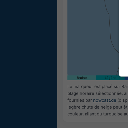
Bruine
Légère
Le marqueur est placé sur Ban
plage horaire sélectionnée, a
fournies par
nowcast.de
(disp
légère chute de neige peut êtr
couleur, allant du turquoise a