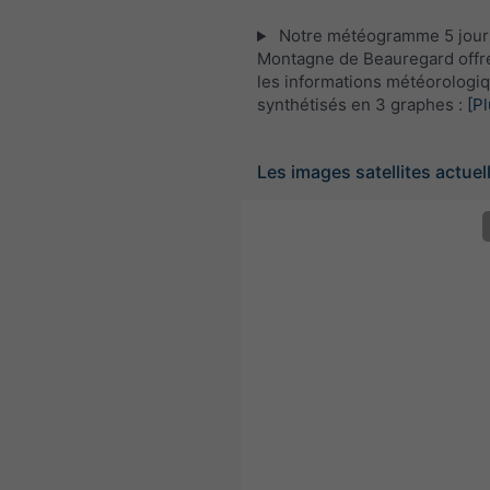
Notre météogramme 5 jour
Montagne de Beauregard offr
les informations météorologi
synthétisés en 3 graphes :
[Pl
Les images satellites actuel