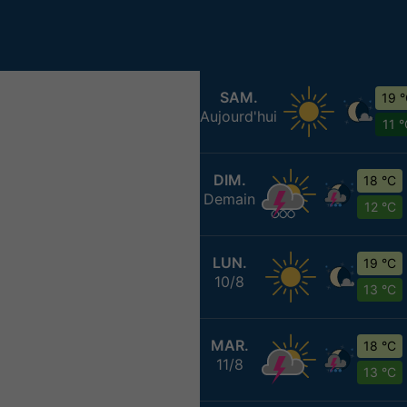
SAM.
19 
Aujourd'hui
11 
DIM.
18 °C
Demain
12 °C
LUN.
19 °C
10/8
13 °C
MAR.
18 °C
11/8
13 °C