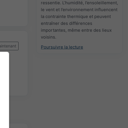
ressentie. L’humidité, l’ensoleillement,
le vent et l’environnement influencent
la contrainte thermique et peuvent
entraîner des différences
importantes, même entre des lieux
voisins.
intenant
Poursuivre la lecture