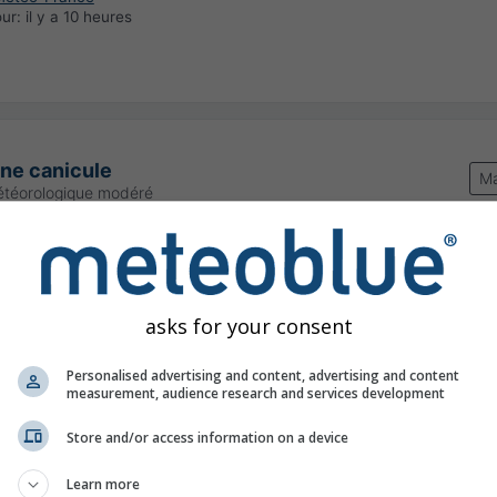
our:
il y a 10 heures
une canicule
Ma
étéorologique modéré
00:00
(il y a 3 heures)
Jusqu'à
Minuit (dans 20 heures)
Meteo-France
our:
il y a 10 heures
asks for your consent
Personalised advertising and content, advertising and content
measurement, audience research and services development
Store and/or access information on a device
ps extrêmement chaud pour la saison
Learn more