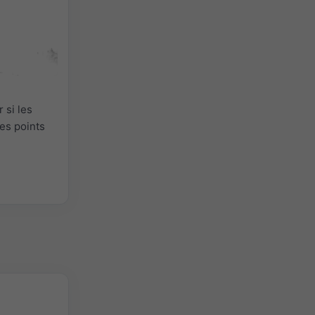
 si les
es points