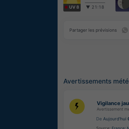
UV 8
▼
21:18
Partager les prévisions
Avertissements météo
Vigilance ja
Avertissement m
De
Aujourd'hui
Source:
France: 