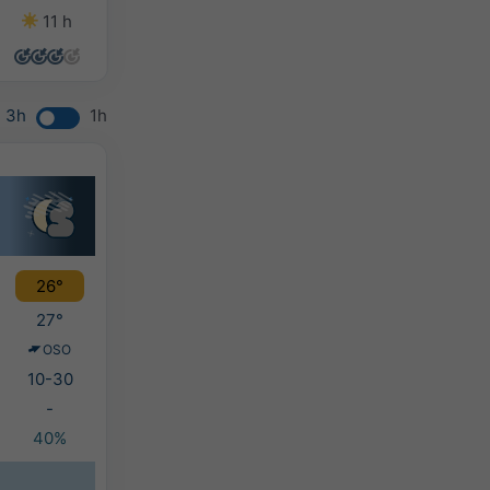
11 h
13 h
12 h
13 h
3h
1h
26°
27°
OSO
10-30
-
40%