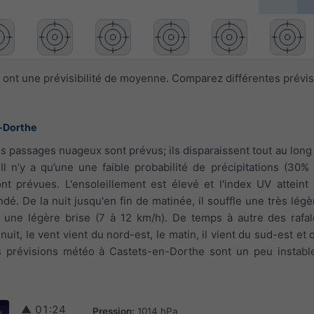
 ont une prévisibilité de moyenne. Comparez différentes prévi
-Dorthe
s passages nuageux sont prévus; ils disparaissent tout au long 
Il n’y a qu’une une faible probabilité de précipitations (30%
t prévues. L'ensoleillement est élevé et l'index UV atteint
é. De la nuit jusqu'en fin de matinée, il souffle une très légèr
le une légère brise (7 à 12 km/h). De temps à autre des raf
nuit, le vent vient du nord-est, le matin, il vient du sud-est et 
es prévisions météo à Castets-en-Dorthe sont un peu instabl
▲
01:24
Pression:
1014 hPa