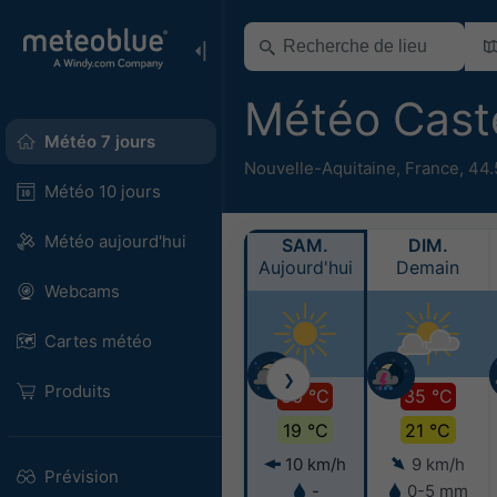
Météo Cast
Météo 7 jours
Nouvelle-Aquitaine
,
France
,
44.
Météo 10 jours
Météo aujourd'hui
SAM.
DIM.
Aujourd'hui
Demain
Webcams
Cartes météo
❯
Produits
36 °C
35 °C
19 °C
21 °C
10 km/h
9 km/h
Prévision
-
0-5 mm