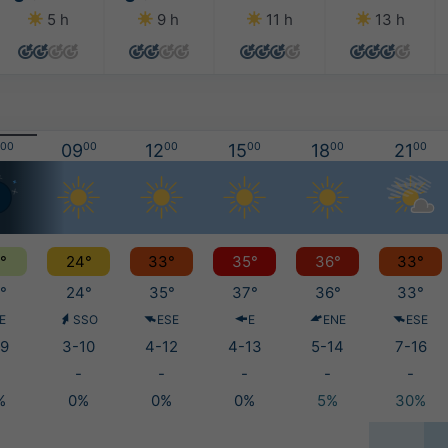
5 h
9 h
11 h
13 h
00
09
00
12
00
15
00
18
00
21
00
°
24°
33°
35°
36°
33°
°
24°
35°
37°
36°
33°
E
SSO
ESE
E
ENE
ESE
9
3-10
4-12
4-13
5-14
7-16
-
-
-
-
-
%
0%
0%
0%
5%
30%