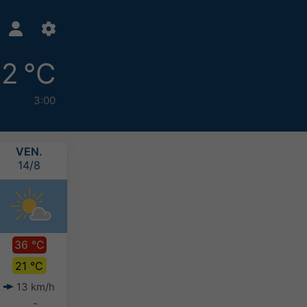
2 °C
3:00
VEN.
SAM.
DIM.
LUN.
14/8
15/8
16/8
17/8
36 °C
31 °C
29 °C
28 °C
21 °C
20 °C
19 °C
18 °C
13 km/h
11 km/h
10 km/h
10 km/h
-
-
-
-