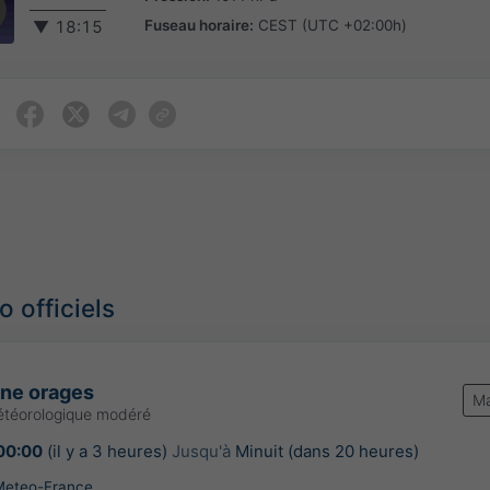
Fuseau horaire:
CEST (UTC +02:00h)
▼
18:15
 officiels
une orages
Ma
étéorologique modéré
00:00
(il y a 3 heures)
Jusqu'à
Minuit (dans 20 heures)
Meteo-France