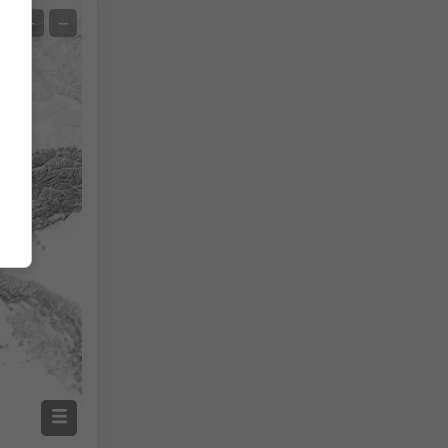
Prévision des extrêmes
+
−
Mesures de la température
Auto (NEMSGLOBAL Global)
Screenshot
©