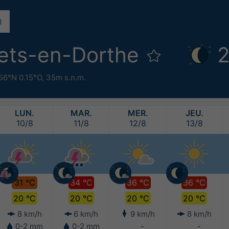
ets-en-Dorthe
2
56°N 0.15°O,
35m s.n.m.
LUN.
MAR.
MER.
JEU.
10/8
11/8
12/8
13/8
31 °C
34 °C
36 °C
36 °C
20 °C
20 °C
20 °C
20 °C
8 km/h
6 km/h
9 km/h
8 km/h
0-2 mm
0-2 mm
-
-