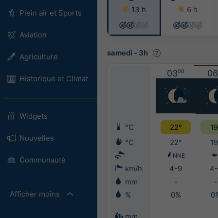
13 h
6 h
Plein air et Sports
Aviation
samedi
-
3h
Agriculture
03
00
06
Historique et Climat
Widgets
°C
22°
19
Nouvelles
°C
22°
19
NNE
Communauté
km/h
4-9
4-
mm
-
-
Afficher moins
%
0%
0
mm