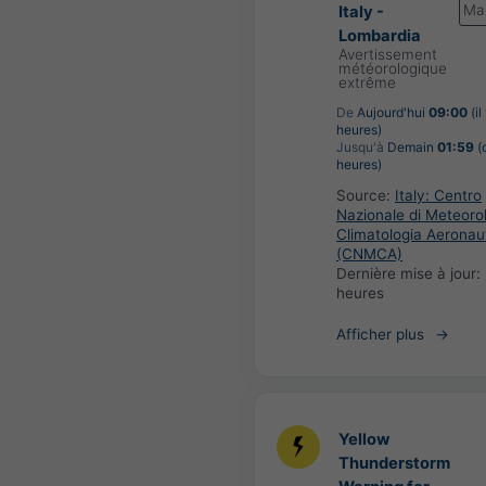
Ma
Italy -
Lombardia
Avertissement
météorologique
extrême
De
Aujourd'hui
09:00
(il
heures)
Jusqu'à
Demain
01:59
(
heures)
Source:
Italy: Centro
Nazionale di Meteoro
Climatologia Aeronau
(CNMCA)
Dernière mise à jour:
heures
Afficher plus
Yellow
Thunderstorm