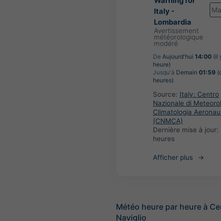
Warning for
Ma
Italy -
Lombardia
Avertissement
météorologique
modéré
De
Aujourd'hui
14:00
(il 
heure)
Jusqu'à
Demain
01:59
(
heures)
Source:
Italy: Centro
Nazionale di Meteoro
Climatologia Aeronau
(CNMCA)
Dernière mise à jour:
heures
Afficher plus
Météo heure par heure à Ce
Naviglio