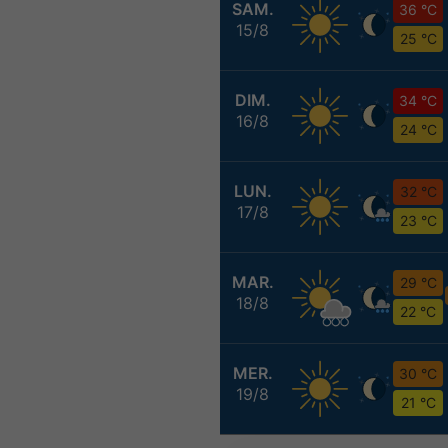
SAM.
36 °C
15/8
25 °C
DIM.
34 °C
16/8
24 °C
LUN.
32 °C
17/8
23 °C
MAR.
29 °C
18/8
22 °C
MER.
30 °C
19/8
21 °C