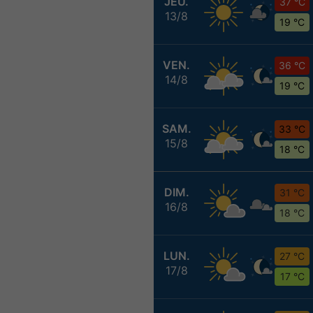
JEU.
37 °C
13/8
19 °C
VEN.
36 °C
14/8
19 °C
SAM.
33 °C
15/8
18 °C
DIM.
31 °C
16/8
18 °C
LUN.
27 °C
17/8
17 °C