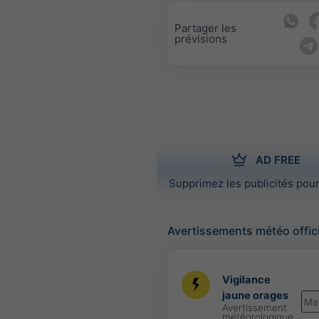
Partager les
prévisions
AD FREE
Supprimez les publicités pour
Avertissements météo offic
Vigilance
jaune orages
Ma
Avertissement
météorologique