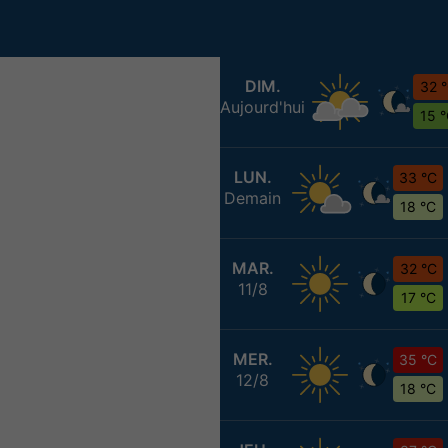
DIM.
32 
Aujourd'hui
15 
LUN.
33 °C
Demain
18 °C
MAR.
32 °C
11/8
17 °C
MER.
35 °C
12/8
18 °C