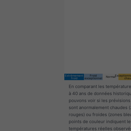
Extrêmement
Froid
Exceptionn
Normal
froid
exceptionnel
chau
En comparant les température
à 40 ans de données historiq
pouvons voir si les prévisions
sont anormalement chaudes 
rouges) ou froides (zones ble
points de couleur indiquent le
températures réelles observé