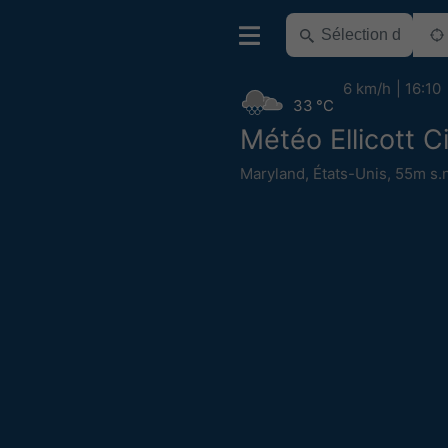
6 km/h
16:10
33 °C
Météo Ellicott C
Maryland
,
États-Unis
,
55m s.