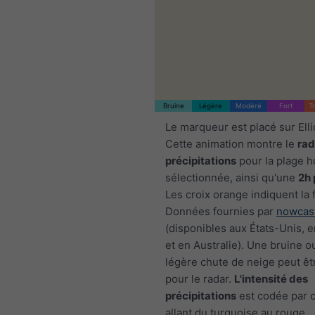
Bruine
Légère
Modéré
Fort
T
Le marqueur est placé sur Ellic
Cette animation montre le
rad
précipitations
pour la plage h
sélectionnée, ainsi qu'une
2h 
Les croix orange indiquent la 
Données fournies par
nowcas
(disponibles aux États-Unis, 
et en Australie). Une bruine o
légère chute de neige peut êtr
pour le radar.
L'intensité des
précipitations
est codée par c
allant du turquoise au rouge.