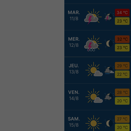
MAR.
34 °C
11/8
23 °C
MER.
32 °C
12/8
23 °C
JEU.
29 °C
13/8
22 °C
VEN.
28 °C
14/8
20 °C
SAM.
27 °C
15/8
20 °C