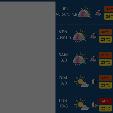
JEU.
33 
Aujourd'hui
24 
VEN.
30 °C
Demain
23 °C
SAM.
32 °C
8/8
23 °C
DIM.
33 °C
9/8
23 °C
LUN.
34 °C
10/8
22 °C