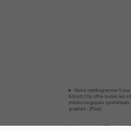
Notre météogramme 5 jour
Ellicott City offre toutes les i
météorologiques synthétisés 
graphes :
[Plus]
Les images satellites actuel