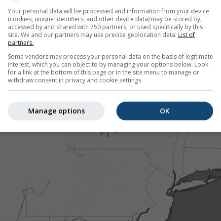
Your personal data will be processed and information from your device
(cookies, unique identifiers, and other device data) may be stored by,
pour Front Royal offre toutes les informations météorologiqu
accessed by and shared with 750 partners, or used specifically by this
lus]
site. We and our partners may use precise geolocation data.
List of
partners.
Some vendors may process your personal data on the basis of legitimate
interest, which you can object to by managing your options below. Look
for a link at the bottom of this page or in the site menu to manage or
 actuelles, États-Unis
withdraw consent in privacy and cookie settings.
Manage options
OK