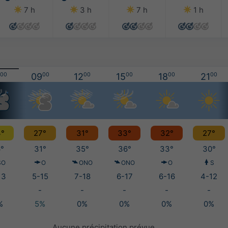
7 h
3 h
7 h
1 h
00
09
00
12
00
15
00
18
00
21
00
°
27°
31°
33°
32°
27°
°
31°
35°
36°
33°
30°
SO
O
ONO
ONO
O
S
13
5-15
7-18
6-17
6-16
4-12
-
-
-
-
-
%
5%
0%
0%
0%
0%
Aucune précipitation prévue