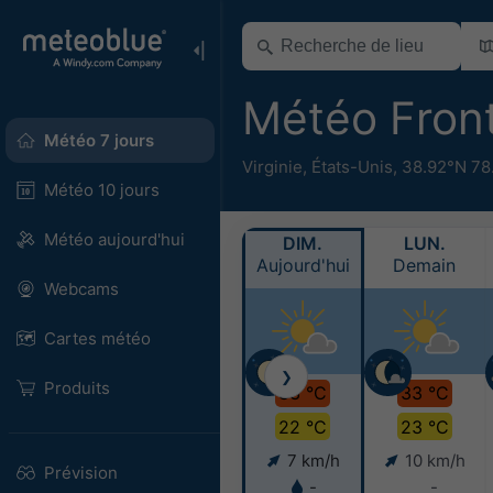
Météo Fron
Météo 7 jours
Virginie
,
États-Unis
,
38.92°N 78
Météo 10 jours
Météo aujourd'hui
DIM.
LUN.
Aujourd'hui
Demain
Webcams
Cartes météo
❯
Produits
33 °C
33 °C
22 °C
23 °C
7 km/h
10 km/h
Prévision
-
-