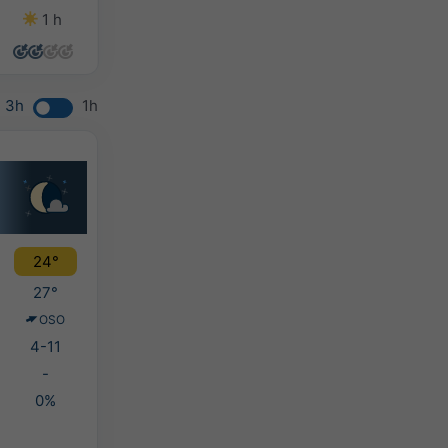
1 h
9 h
9 h
6 h
3h
1h
24°
27°
OSO
4-11
-
0%