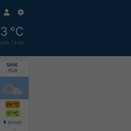
3 °C
km/h
4:35
SAM.
DIM.
LUN.
MAR.
15/8
16/8
17/8
18/8
26 °C
27 °C
26 °C
28 °C
17 °C
17 °C
19 °C
20 °C
8 km/h
4 km/h
5 km/h
4 km/h
-
5-10 mm
2-5 mm
-