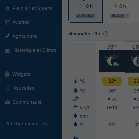
10 h
8 h
Plein air et Sports
Aviation
dimanche
-
3h
Agriculture
03
00
06
Historique et Climat
Widgets
°C
22°
23
Nouvelles
°C
26°
26
SO
Communauté
km/h
6-13
5-
mm
-
-
Afficher moins
%
0%
0