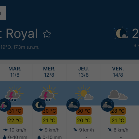
t Royal
2
9 
.19°O,
173m s.n.m.
MAR.
MER.
JEU.
VEN.
11/8
12/8
13/8
14/8
31 °C
30 °C
30 °C
28 °C
22 °C
21 °C
20 °C
21 °C
10 km/h
9 km/h
9 km/h
6 km/h
0-10 mm
0-10 mm
-
-