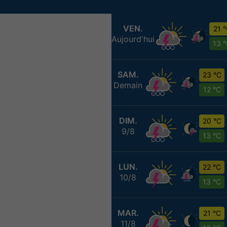
VEN.
21 
Aujourd'hui
13 
SAM.
23 °C
Demain
12 °C
DIM.
20 °C
9/8
13 °C
LUN.
22 °C
10/8
13 °C
MAR.
21 °C
11/8