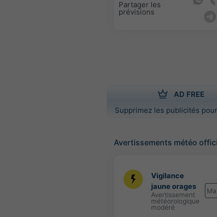
Partager les
prévisions
AD FREE
Supprimez les publicités pour
Avertissements météo offic
Vigilance
jaune orages
Ma
Avertissement
météorologique
modéré