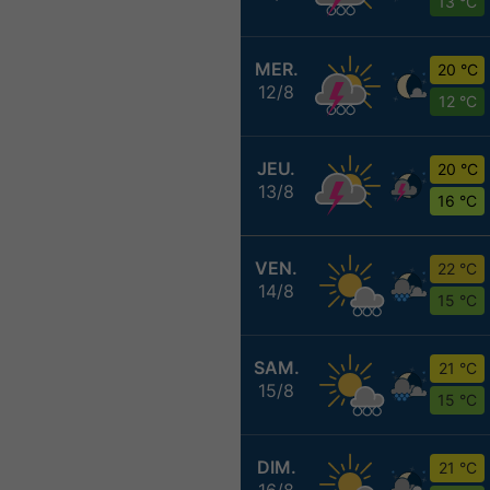
13 °C
MER.
20 °C
12/8
12 °C
JEU.
20 °C
13/8
16 °C
VEN.
22 °C
14/8
15 °C
SAM.
21 °C
15/8
15 °C
DIM.
21 °C
16/8