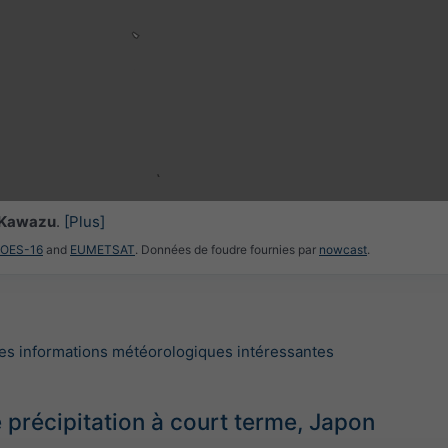
3h
6h
9h
1
15:30
15:45
16:00
16:15
16:30
16:45
17:00
Kawazu
.
[Plus]
GOES-16
and
EUMETSAT
. Données de foudre fournies par
nowcast
.
es informations météorologiques intéressantes
 précipitation à court terme, Japon