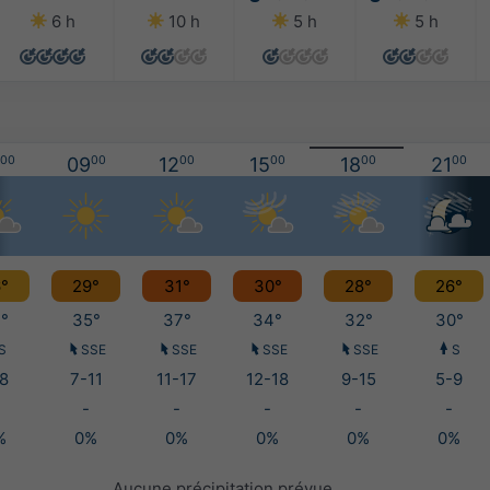
6 h
10 h
5 h
5 h
00
09
00
12
00
15
00
18
00
21
00
°
29°
31°
30°
28°
26°
°
35°
37°
34°
32°
30°
S
SSE
SSE
SSE
SSE
S
8
7-11
11-17
12-18
9-15
5-9
-
-
-
-
-
%
0%
0%
0%
0%
0%
Aucune précipitation prévue