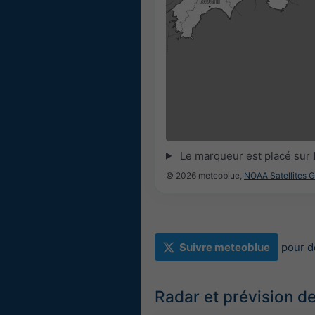
14:00
14:15
14:30
14:45
15:00
15:15
Le marqueur est placé sur
© 2026 meteoblue,
NOAA Satellites 
Suivre meteoblue
pour d
Radar et prévision de