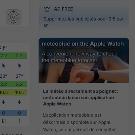
AD FREE
Supprimez les publicités pour 9 € par
an
21
00
2.2
2.2
28°
27°
2.2
2.2
La météo directement au poignet :
10.5
10.5
meteoblue lance son application
Apple Watch
0
0
L'application meteoblue est
1.1
1
désormais disponible sur Apple
Watch, ce qui permet de consulter
isions avec