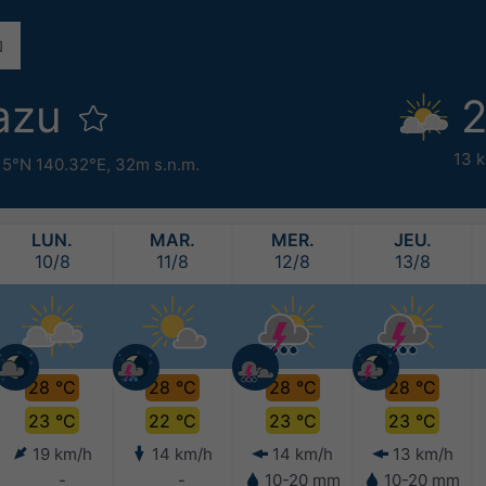
azu
2
13 
15°N 140.32°E,
32m s.n.m.
LUN.
MAR.
MER.
JEU.
10/8
11/8
12/8
13/8
28 °C
28 °C
28 °C
28 °C
23 °C
22 °C
23 °C
23 °C
19 km/h
14 km/h
14 km/h
13 km/h
-
-
10-20 mm
10-20 mm