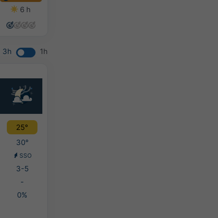
6 h
8 h
8 h
12 h
3h
1h
25°
30°
SSO
3-5
-
0%