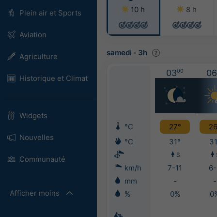
10 h
8 h
Plein air et Sports
Aviation
samedi
-
3h
Agriculture
03
00
06
Historique et Climat
Widgets
°C
27°
26
Nouvelles
°C
31°
31
S
Communauté
km/h
7-11
6-
mm
-
-
Afficher moins
%
0%
0