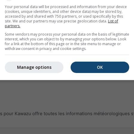
Your personal data will be processed and information from your device
(cookies, unique identifiers, and other device data) may be stored by,
accessed by and shared with 750 partners, or used specifically by this
site. We and our partners may use precise geolocation data.
List of
partners.
Some vendors may process your personal data on the basis of legitimate
interest, which you can object to by managing your options below. Look
for a link at the bottom of this page or in the site menu to manage or
withdraw consent in privacy and cookie settings.
Manage options
OK
pour Kawazu offre toutes les informations météorologiques s