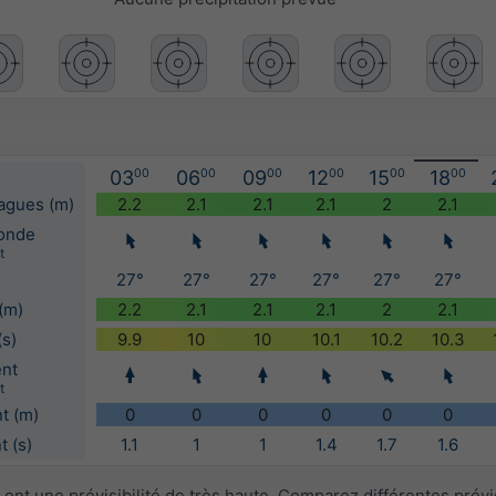
03
00
06
00
09
00
12
00
15
00
18
00
vagues (m)
2.2
2.1
2.1
2.1
2
2.1
'onde
t
27°
27°
27°
27°
27°
27°
(m)
2.2
2.1
2.1
2.1
2
2.1
(s)
9.9
10
10
10.1
10.2
10.3
ent
t
t (m)
0
0
0
0
0
0
 (s)
1.1
1
1
1.4
1.7
1.6
ont une prévisibilité de très haute. Comparez différentes prév