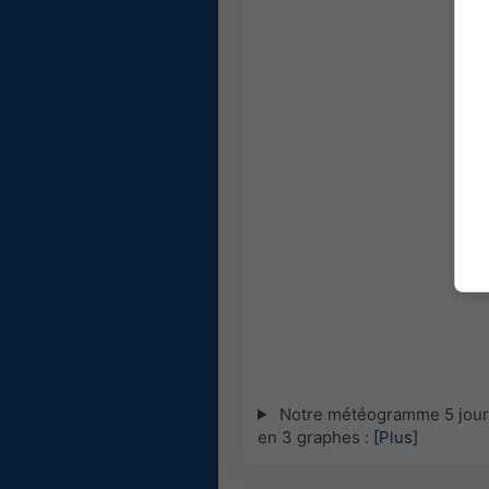
Notre météogramme 5 jours 
en 3 graphes :
[Plus]