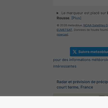
Le marqueur est placé sur
Rousse
.
[Plus]
© 2026 meteoblue,
NOAA Satellites 
EUMETSAT
. Données de foudre fourni
nowcast
.
Suivre meteoblu
pour des informations météorol
intéressantes
Radar et prévision de précip
court terme, France
©