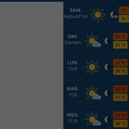
SAM.
30 
Aujourd'hui
25 
DIM.
31 °C
Demain
25 °C
LUN.
31 °C
10/8
26 °C
MAR.
33 °C
11/8
27 °C
MER.
32 °C
12/8
26 °C