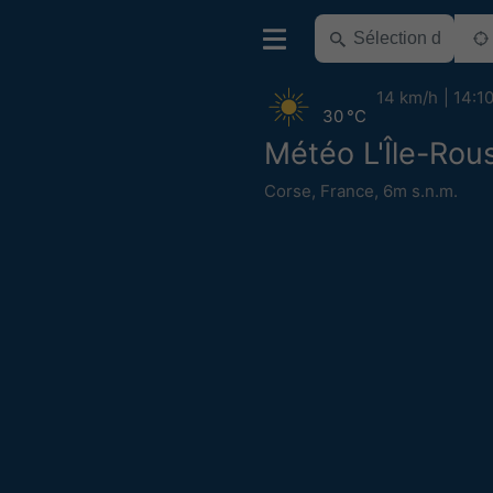
14 km/h
14:1
30 °C
Météo L'Île-Rou
Corse
,
France
,
6m s.n.m.