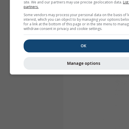
site. We and our partners may use precise geolocation data.
List
partners.
Some vendors may process your personal data on the basis of l
interest, which you can object to by managing your options belo
for a link at the bottom of this page or in the site menu to manag
withdraw consent in privacy and cookie settings.
OK
Manage options