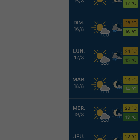
15/8
17 °C
DIM.
26 °C
16/8
16 °C
LUN.
24 °C
17/8
15 °C
MAR.
23 °C
18/8
14 °C
MER.
23 °C
19/8
13 °C
JEU.
22 °C