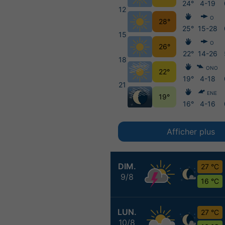
24°
4-19
12
O
28°
25°
15-28
15
O
26°
22°
14-26
18
ONO
22°
19°
4-18
21
ENE
19°
16°
4-16
Afficher plus
DIM.
27 °C
9/8
16 °C
LUN.
27 °C
10/8