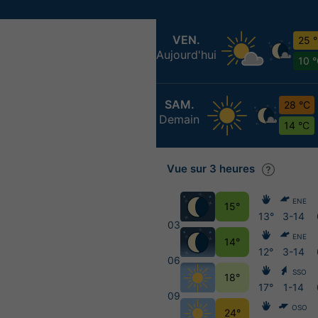
VEN.
25 
Aujourd'hui
10 
SAM.
28 °C
Demain
14 °C
Vue sur 3 heures
ENE
15°
13°
3-14
03
ENE
14°
12°
3-14
06
SSO
18°
17°
1-14
09
OSO
24°