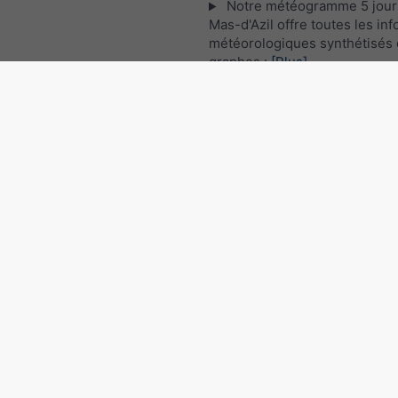
Notre météogramme 5 jour
Mas-d'Azil offre toutes les in
météorologiques synthétisés 
graphes :
[Plus]
Les images satellites actuel