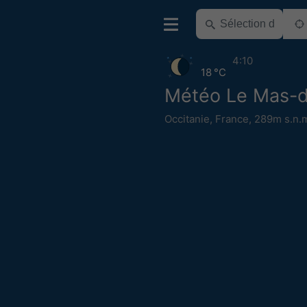
4:10
18 °C
Météo Le Mas-d'
Occitanie
,
France
,
289m s.n.