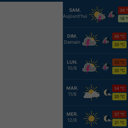
SAM.
36 
Aujourd'hui
18 
DIM.
36 °C
Demain
20 °C
LUN.
32 °C
10/8
20 °C
MAR.
34 °C
11/8
20 °C
MER.
37 °C
12/8
21 °C