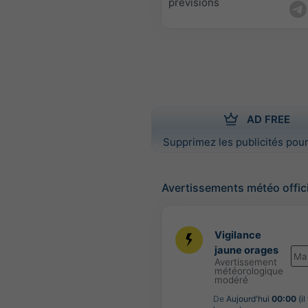
prévisions
AD FREE
Supprimez les publicités pour
Avertissements météo offic
Vigilance
jaune orages
Ma
Avertissement
météorologique
modéré
De
Aujourd'hui
00:00
(il