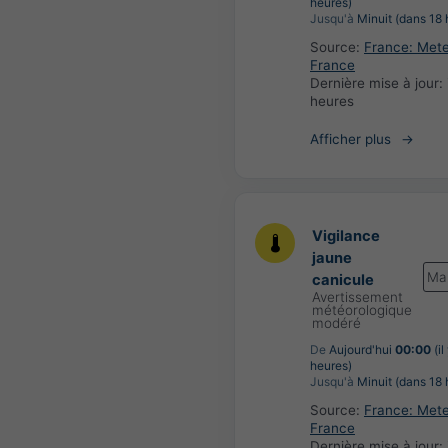
heures)
Jusqu'à
Minuit (dans 18 
Source:
France: Met
France
Dernière mise à jour:
heures
Afficher plus
Vigilance
jaune
Ma
canicule
Avertissement
météorologique
modéré
De
Aujourd'hui
00:00
(il
heures)
Jusqu'à
Minuit (dans 18 
Source:
France: Met
France
Dernière mise à jour: