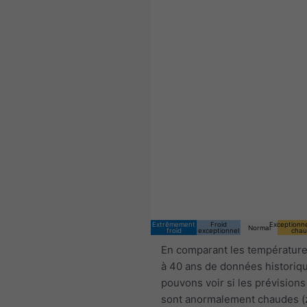
Extrêmement
Froid
Exceptionn
Normal
froid
exceptionnel
chau
En comparant les température
à 40 ans de données historiq
pouvons voir si les prévisions
sont anormalement chaudes 